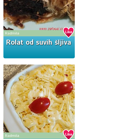
Radmila
Rolat od suvih šljiva
Radmila