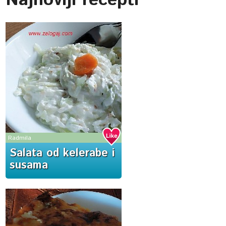
Najnoviji recepti
Radmila
Salata od kelerabe i
susama