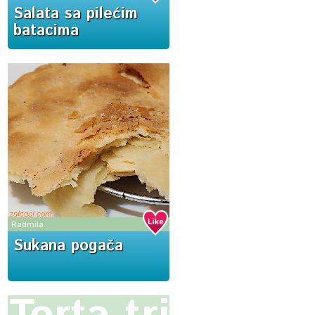
Salata sa pilećim
batacima
Radmila
Sukana pogača