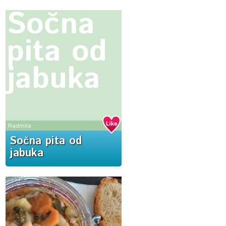
Sočna
pita od
jabuka
Radmila
Sočna pita od
jabuka