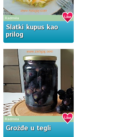
Radmila
Slatki kupus kao
prilog
Radmila
Grožđe u tegli