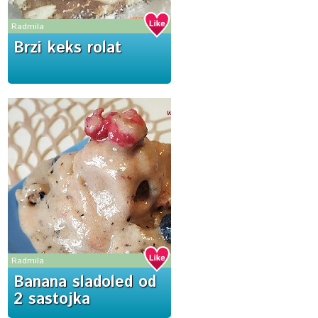
Radmila
Brzi keks rolat
Radmila
Banana sladoled od
2 sastojka