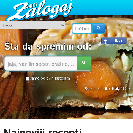
Šta da spremim od:
samo od ovih sastojaka
Recept sa slike:
Kolači >>