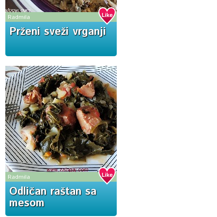
Radmila
Prženi sveži vrganji
Radmila
Odličan raštan sa
mesom