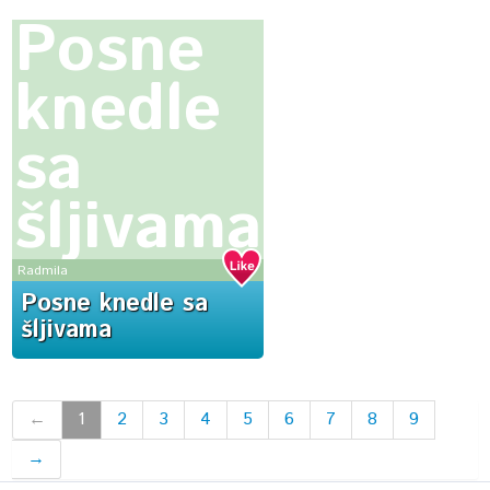
Posne
knedle
sa
šljivama
Radmila
Posne knedle sa
šljivama
←
1
2
3
4
5
6
7
8
9
→