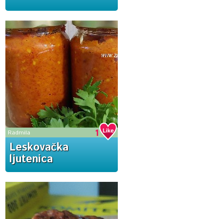
1
Radmila
Leskovačka
ljutenica