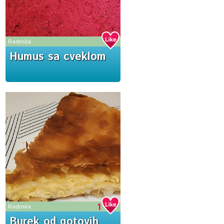
Radmila
Humus sa cveklom
1
Radmila
Burek od gotovih