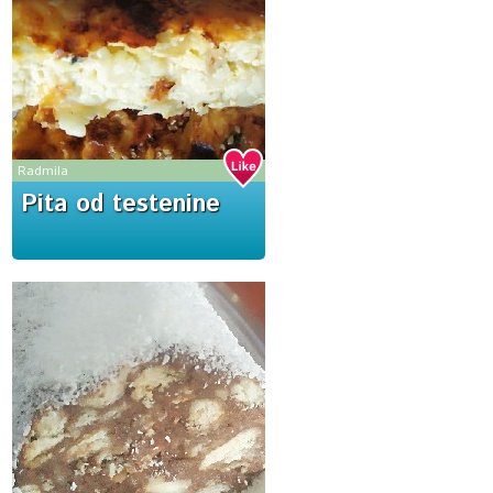
Radmila
Pita od testenine