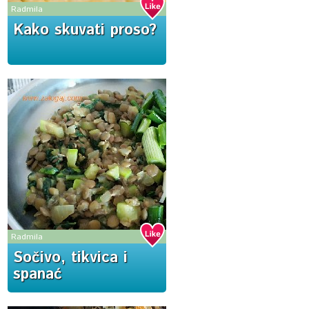
Radmila
Kako skuvati proso?
Radmila
Sočivo, tikvica i
spanać