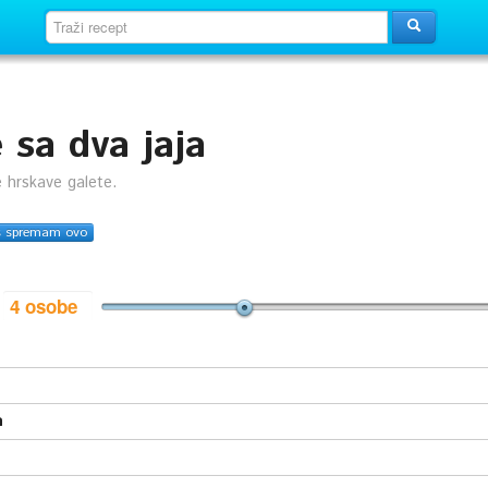
 sa dva jaja
 hrskave galete.
s spremam ovo
i
a