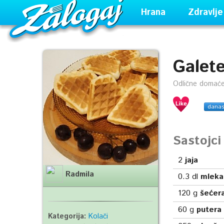
Hrana
Zdravlje
Galete
Odlične domaće
dana
Sastojc
2
jaja
Radmila
0.3
dl
mleka
120
g
šećer
60
g
putera
Kategorija:
Kolači