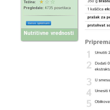
350
g
brašn
Težina:
Pregledalo:
4735 posetilaca
1
kašičica
ek
prašak za p
danas spremam
prstohvat so
Nutritivne vrednosti
Priprem
Umutiti 2
Dodati 0
ekstrakt
U smesu 
Umesiti 
Oblikova