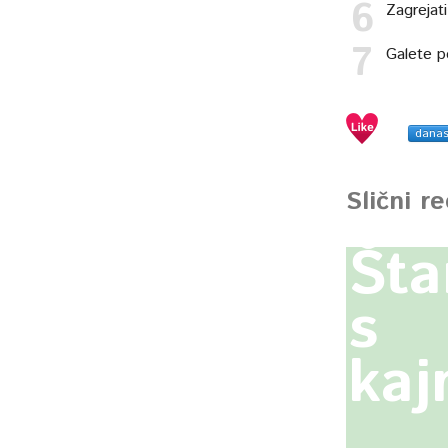
Zagrejati
Galete p
dana
Slični r
Šta
s
ka