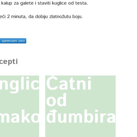
 kalup za galete i staviti kuglice od testa.
eći 2 minuta, da dobiju zlatnožutu boju.
s spremam ovo
ecepti
nglice
Čatni
od
jmakom
đumbira