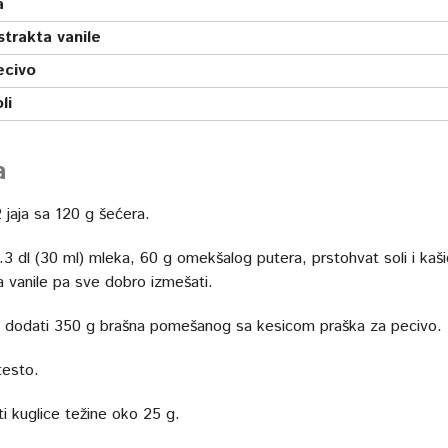
a
strakta vanile
ecivo
li
a
 jaja sa 120 g šećera.
.3 dl (30 ml) mleka, 60 g omekšalog putera, prstohvat soli i kaši
a vanile pa sve dobro izmešati.
dodati 350 g brašna pomešanog sa kesicom praška za pecivo.
testo.
ti kuglice težine oko 25 g.