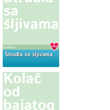
sa
šljivama
Radmila
Štrudla sa šljivama
Kolač
od
bajatog