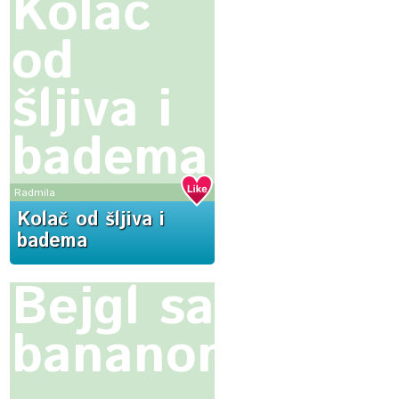
Kolač
od
šljiva i
badema
Radmila
Kolač od šljiva i
badema
Bejgl sa
bananom