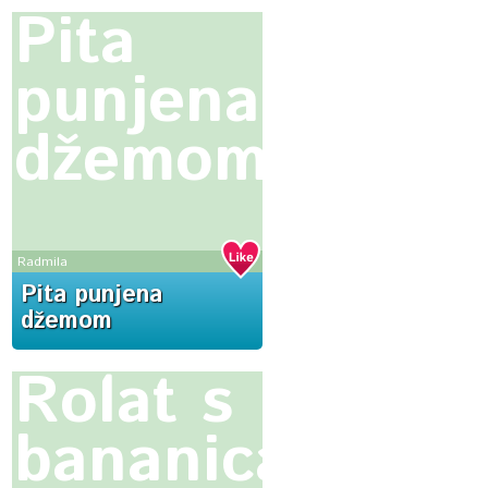
Pita
punjena
džemom
Radmila
Pita punjena
džemom
Rolat s
bananicama