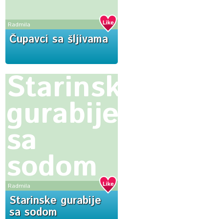
Radmila
Čupavci sa šljivama
Starinske
gurabije
sa
sodom
Radmila
Starinske gurabije
sa sodom