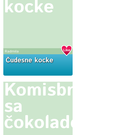
kocke
Radmila
Čudesne kocke
Komisbrot
sa
čokoladom