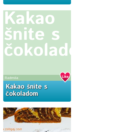
Kakao
šnite s
čokoladom
Radmila
Kakao šnite s
čokoladom