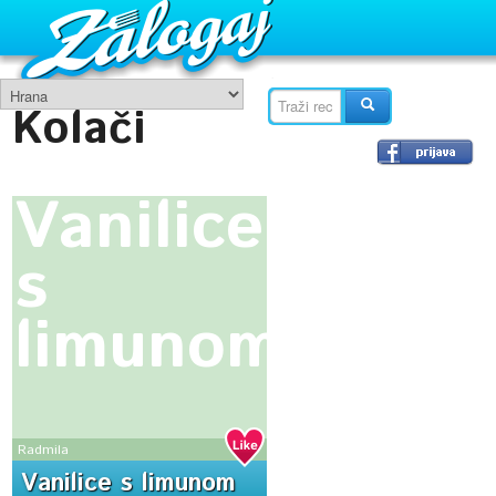
Kolači
Vanilice
s
limunom
Radmila
Vanilice s limunom