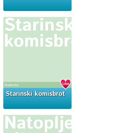
Starinski
komisbrot
Radmila
Starinski komisbrot
Natopljena