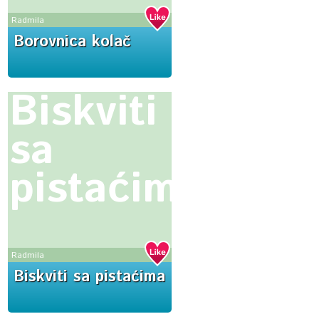
Radmila
Borovnica kolač
Biskviti
sa
pistaćima
Radmila
Biskviti sa pistaćima