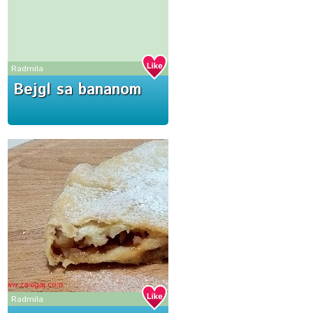
Radmila
Bejgl sa bananom
Radmila