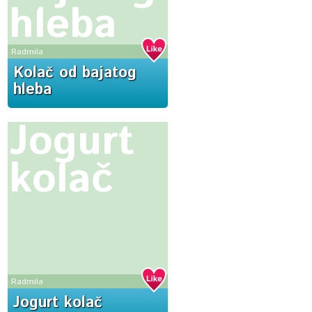
hleba
Radmila
Kolač od bajatog
hleba
Jogurt
kolač
Radmila
Jogurt kolač