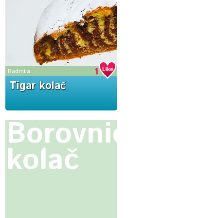
1
Radmila
Tigar kolač
Borovnica
kolač