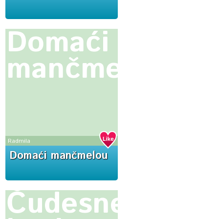
Domaći
mančmelou
Radmila
Domaći mančmelou
Čudesne