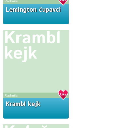
Radmila
Lemington čupavci
Krambl
kejk
Radmila
Krambl kejk