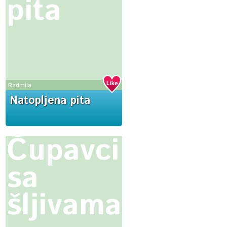
pita
Radmila
Natopljena pita
Čupavci
sa
šljivama