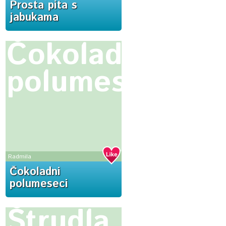
Prosta pita s
jabukama
Čokoladni
polumeseci
Radmila
Čokoladni
polumeseci
Štrudla