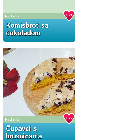
Radmila
Komisbrot sa
čokoladom
Radmila
Čupavci s
brusnicama