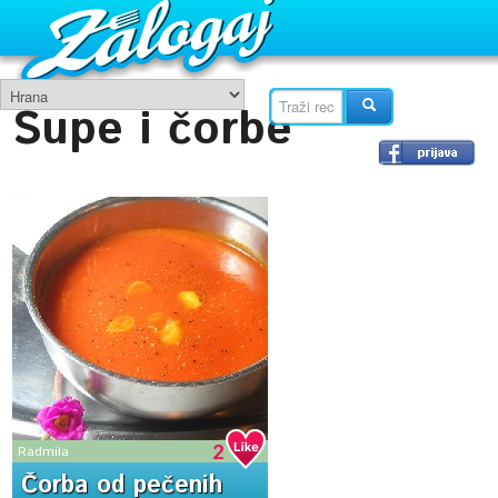
Supe i čorbe
2
Radmila
Čorba od pečenih