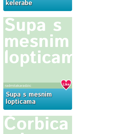
kelerabe
Supa s
mesnim
lopticama
radmilakaradzic
Supa s mesnim
lopticama
Čorbica