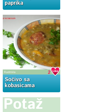
paprika
2
Radmila
Sočivo sa
kobasicama
Potaž