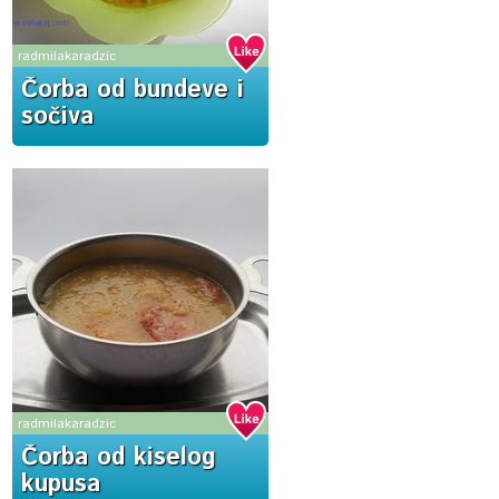
radmilakaradzic
Čorba od bundeve i
sočiva
radmilakaradzic
Čorba od kiselog
kupusa