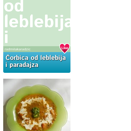
od
leblebija
i
paradajza
radmilakaradzic
Čorbica od leblebija
i paradajza