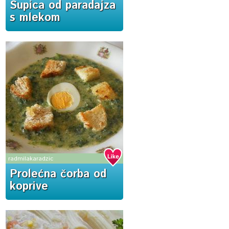
Supica od paradajza
s mlekom
radmilakaradzic
Prolećna čorba od
koprive