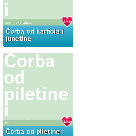
i
junetine
radmilakaradzic
Čorba od karfiola i
junetine
Čorba
od
piletine
i
kelerabe
Ananka
Čorba od piletine i