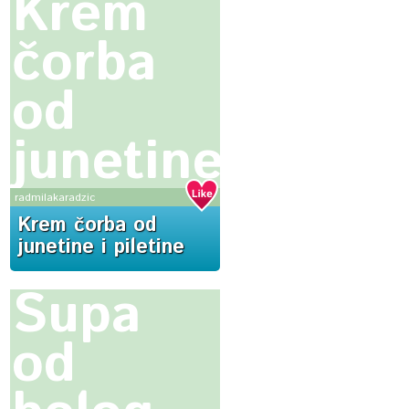
Krem
čorba
od
junetine
i
radmilakaradzic
Krem čorba od
piletine
junetine i piletine
Supa
od