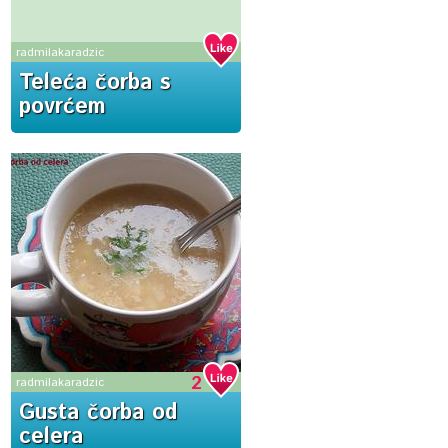
radmilakaradzic
Teleća čorba s
povrćem
2
radmilakaradzic
Gusta čorba od
celera