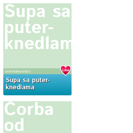
Supa sa
puter-
knedlama
radmilakaradzic
Supa sa puter-
knedlama
Čorba
od