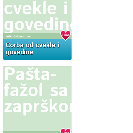
cvekle i
govedine
radmilakaradzic
Čorba od cvekle i
govedine
Pašta-
fažol sa
zaprškom