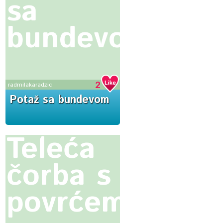
sa
bundevom
2
radmilakaradzic
Potaž sa bundevom
Teleća
čorba s
povrćem