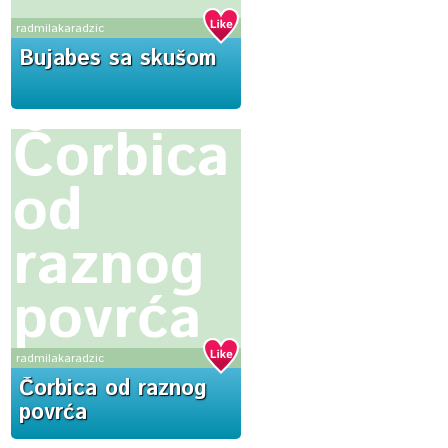
radmilakaradzic
Bujabes sa skušom
Čorbica
od
raznog
povrća
radmilakaradzic
Čorbica od raznog
povrća