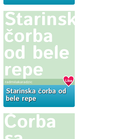
Starinska
čorba
od bele
repe
radmilakaradzic
Starinska čorba od
bele repe
Čorba