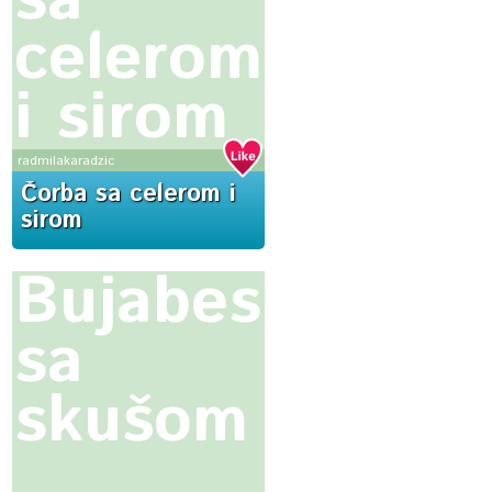
sa
celerom
i sirom
radmilakaradzic
Čorba sa celerom i
sirom
Bujabes
sa
skušom