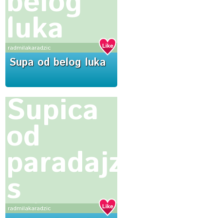
belog
luka
radmilakaradzic
Supa od belog luka
Supica
od
paradajza
s
mlekom
radmilakaradzic