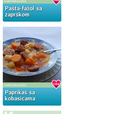
radmilakaradzic
Pašta-fažol sa
zaprškom
radmilakaradzic
Paprikaš sa
kobasicama