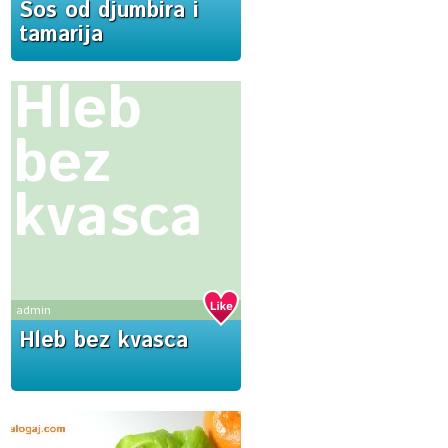
Sos od djumbira i
tamarija
Hleb
bez
kvasca
admin
Hleb bez kvasca