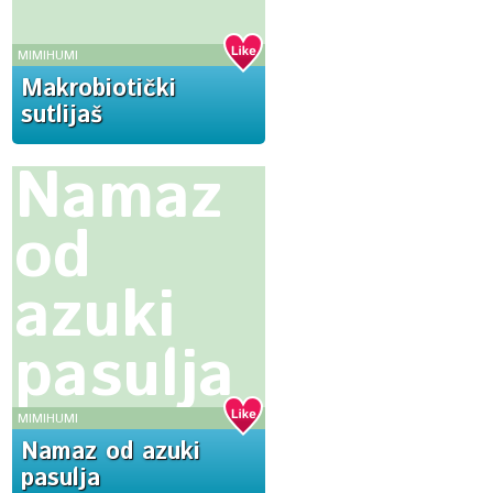
MIMIHUMI
Makrobiotički
sutlijaš
Namaz
od
azuki
pasulja
MIMIHUMI
Namaz od azuki
pasulja