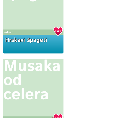
admin
Hrskavi špageti
Musaka
od
celera