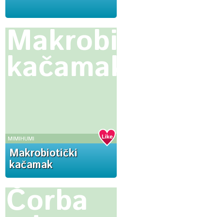
Makrobiotički
kačamak
MIMIHUMI
Makrobiotički
kačamak
Čorba