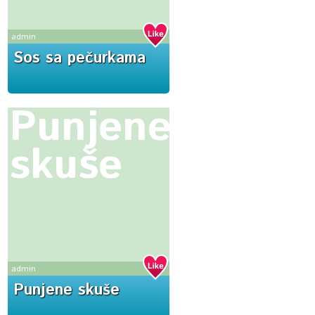
admin
Sos sa pečurkama
Punjene
skuše
admin
Punjene skuše