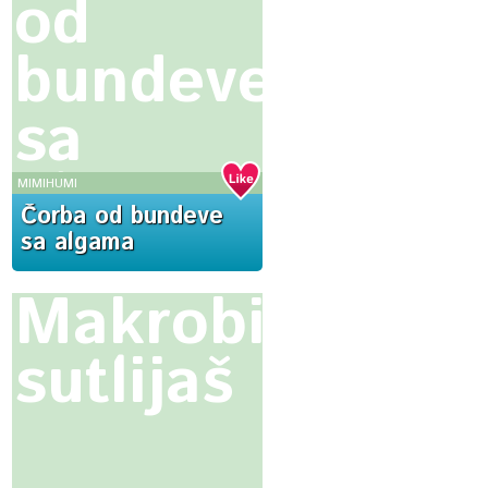
od
bundeve
sa
algama
MIMIHUMI
Čorba od bundeve
sa algama
Makrobiotički
sutlijaš