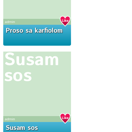
admin
Proso sa karfiolom
Susam
sos
admin
Susam sos