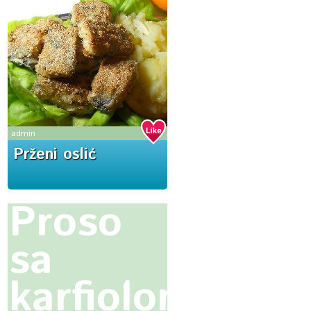
admin
Prženi oslić
Proso
sa
karfiolom