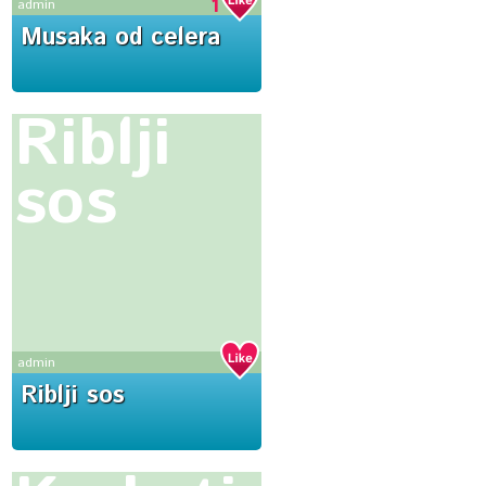
1
admin
Musaka od celera
Riblji
sos
admin
Riblji sos