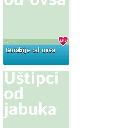
od ovsa
admin
Gurabije od ovsa
Uštipci
od
jabuka