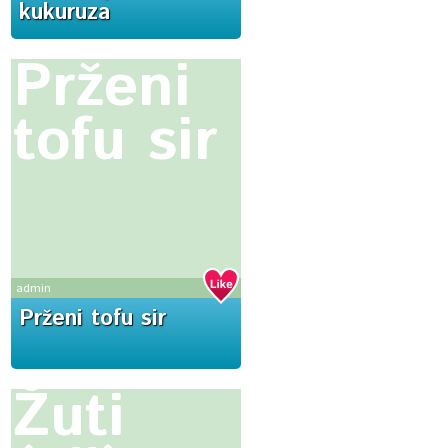
kukuruza
Prženi
tofu sir
admin
Prženi tofu sir
Žuti