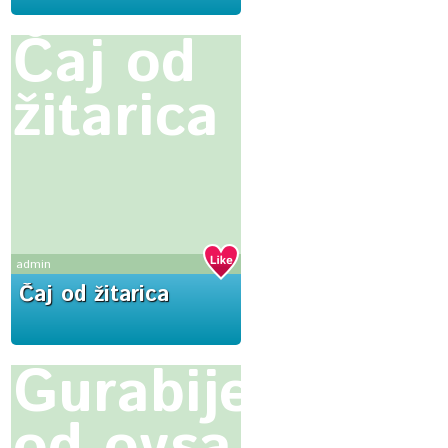
Čaj od
žitarica
admin
Čaj od žitarica
Gurabije