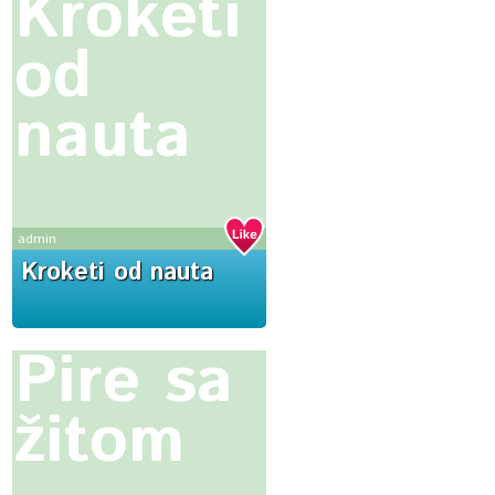
Kroketi
od
nauta
admin
Kroketi od nauta
Pire sa
žitom