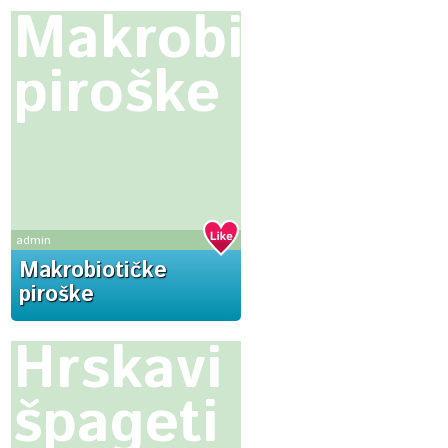
Makrobiotičke
piroške
admin
Makrobiotičke
piroške
Hrskavi
špageti