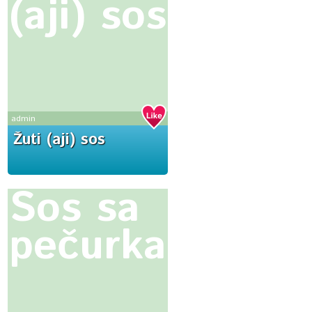
(aji) sos
admin
Žuti (aji) sos
Sos sa
pečurkama