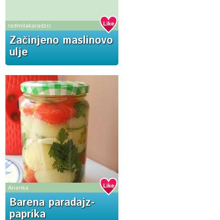
radmilakaradzic
Začinjeno maslinovo
ulje
Ananka
Barena paradajz-
paprika