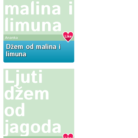
malina i
limuna
Ananka
Džem od malina i
limuna
Ljuti
džem
od
jagoda