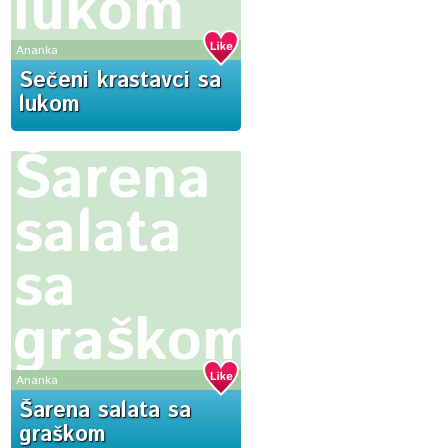
lukom
Ananka
Sečeni krastavci sa
lukom
Šarena
salata
sa
graškom
Ananka
Šarena salata sa
graškom