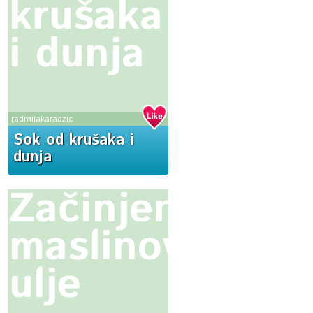
krušaka
i dunja
radmilakaradzic
Sok od krušaka i
dunja
Začinjeno
maslinovo
ulje