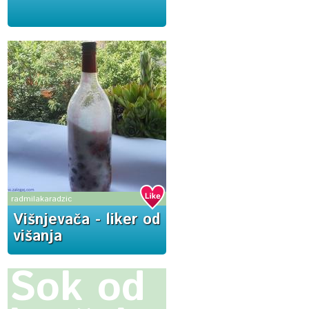
radmilakaradzic
Višnjevača - liker od
višanja
Sok od