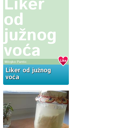
Liker
od
južnog
voća
Milojko Pantic
Liker od južnog
voća