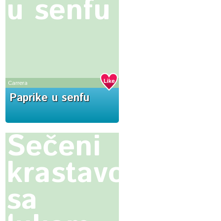
u senfu
Carrera
Paprike u senfu
Sečeni
krastavci
sa