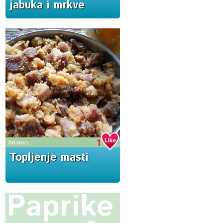
jabuka i mrkve
1
Ananka
Topljenje masti
Paprike