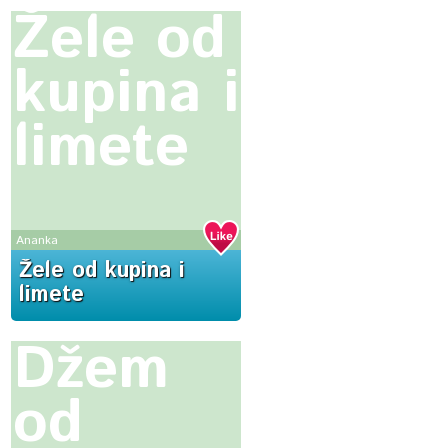
Žele od
kupina i
limete
Ananka
Žele od kupina i
limete
Džem
od