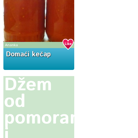
Ananka
Domaći kečap
Džem
od
pomorandže
i