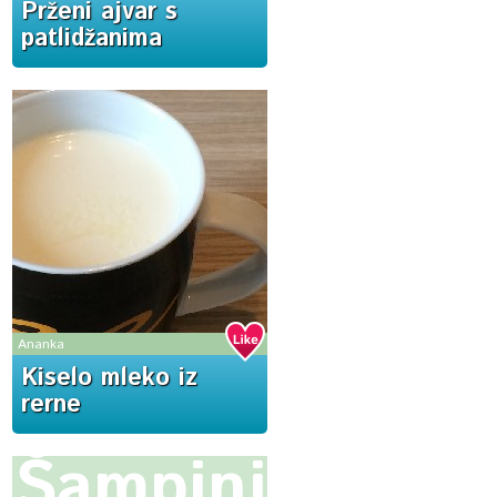
Prženi ajvar s
patlidžanima
Ananka
Kiselo mleko iz
rerne
Šampinjoni