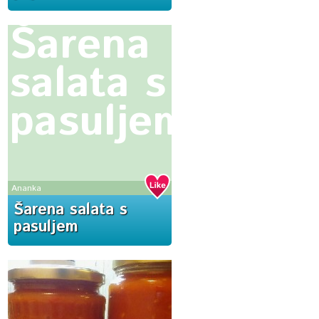
Šarena
salata s
pasuljem
Ananka
Šarena salata s
pasuljem