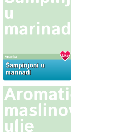
u
marinadi
Ananka
Šampinjoni u
marinadi
Aromatično
maslinovo
ulje