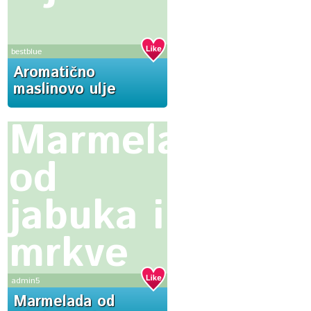
bestblue
Aromatično
maslinovo ulje
Marmelada
od
jabuka i
mrkve
admin5
Marmelada od