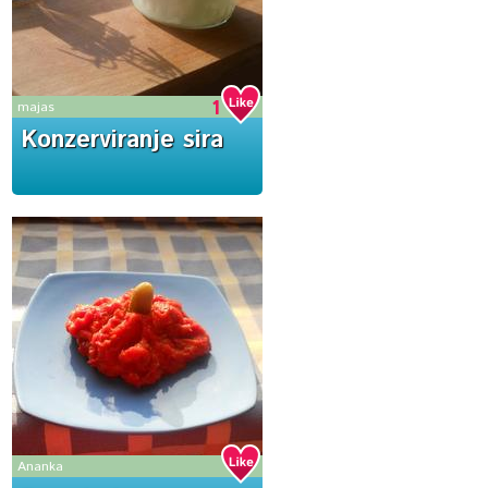
1
majas
Konzerviranje sira
Ananka