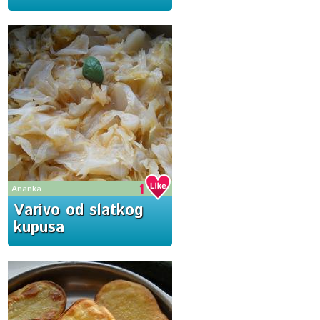
1
Ananka
Varivo od slatkog
kupusa