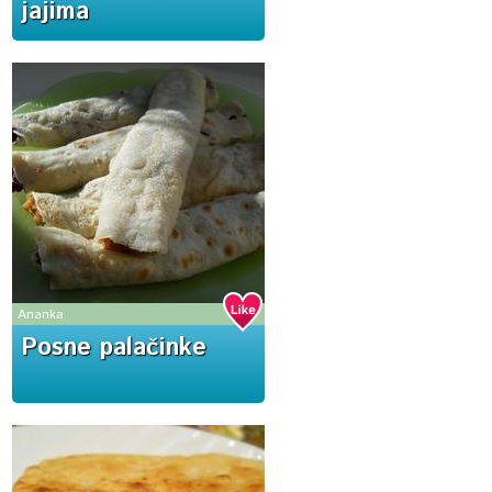
jajima
Ananka
Posne palačinke