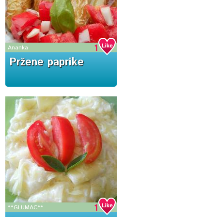
1
Ananka
Pržene paprike
1
**GLUMAC**