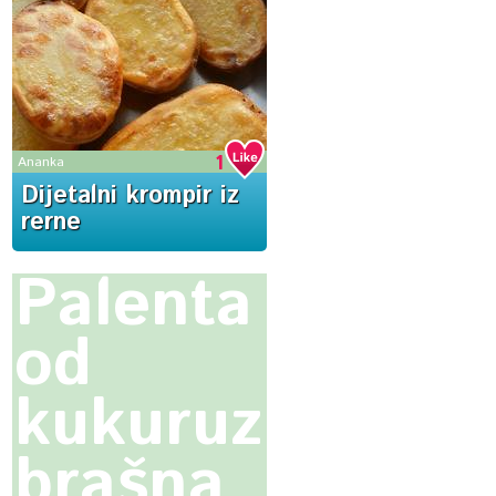
1
Ananka
Dijetalni krompir iz
rerne
Palenta
od
kukuruznog
brašna