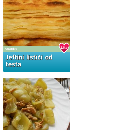
Ananka
Jeftini listići od
testa