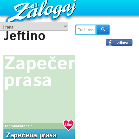
Jeftino
Zapečena
prasa
radmilakaradzic
Zapečena prasa