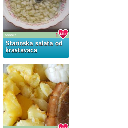
1
Ananka
Starinska salata od
krastavaca