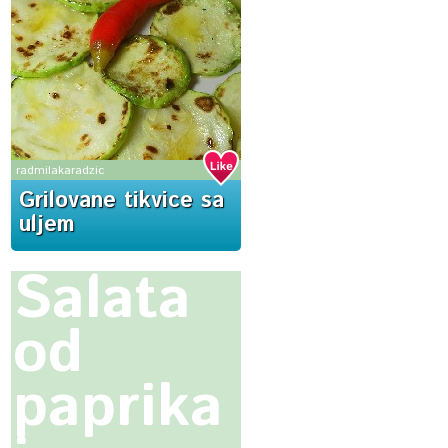
radmilakaradzic
Grilovane tikvice sa
uljem
Salata
od
paprika