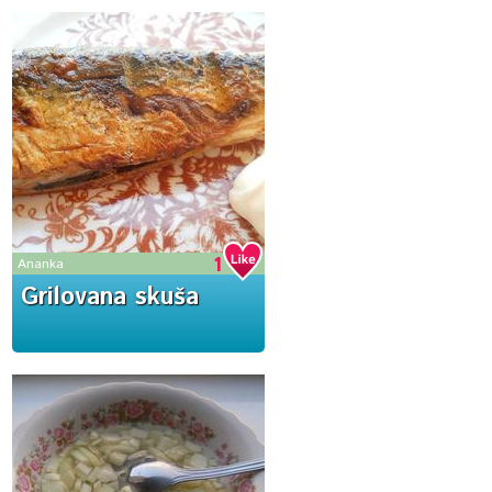
1
Ananka
Grilovana skuša