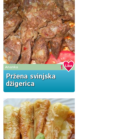
1
Ananka
Pržena svinjska
džigerica