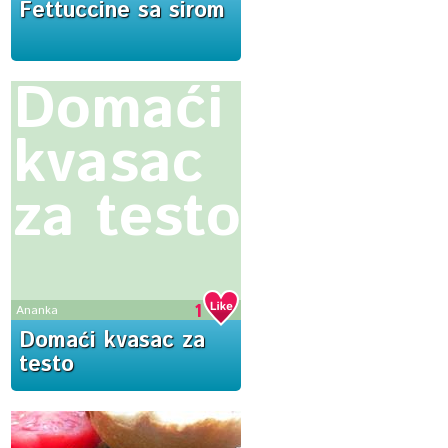
Fettuccine sa sirom
Domaći
kvasac
za testo
1
Ananka
Domaći kvasac za
testo