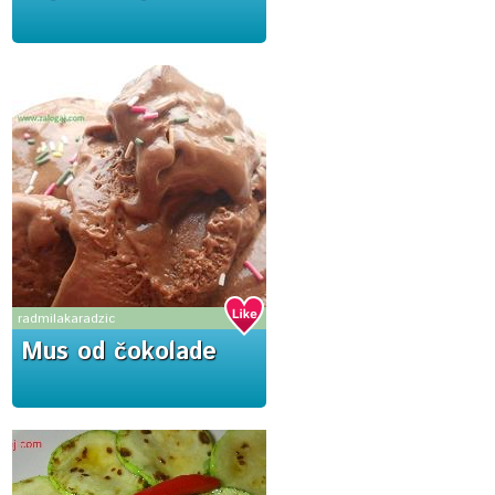
radmilakaradzic
Mus od čokolade