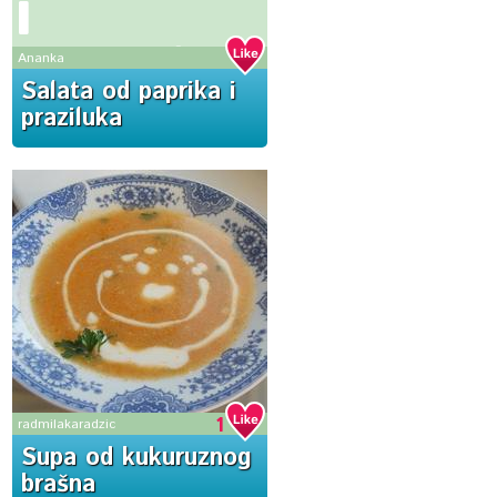
i
praziluka
Ananka
Salata od paprika i
praziluka
1
radmilakaradzic
Supa od kukuruznog
brašna