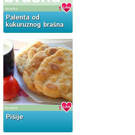
1
Ananka
Palenta od
kukuruznog brašna
1
Ananka
Pišije