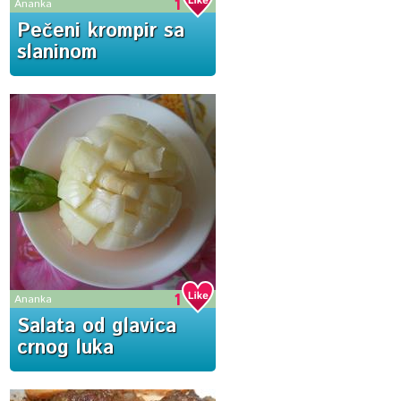
1
Ananka
Pečeni krompir sa
slaninom
1
Ananka
Salata od glavica
crnog luka