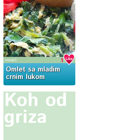
1
milak3
Omlet sa mladim
crnim lukom
Koh od
griza