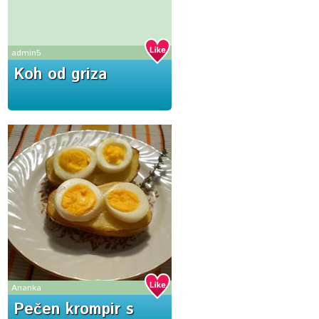
admin5
Koh od griza
Ananka
Pečen krompir s