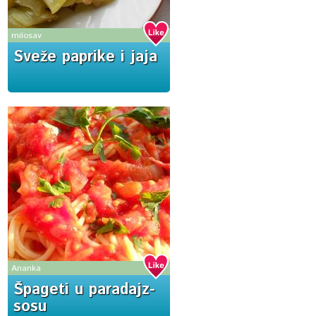
milosav
Sveže paprike i jaja
Ananka
Špageti u paradajz-
sosu