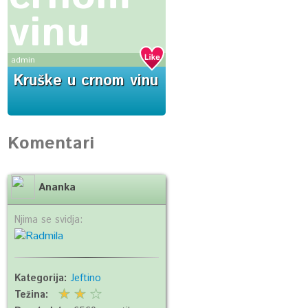
vinu
admin
Kruške u crnom vinu
Komentari
Ananka
Njima se svidja:
Kategorija:
Jeftino
Težina: