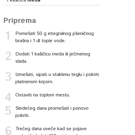
1
kašičica
meda
Priprema
Pomešati 50 g integralnog pšeničnog
brašna i 1 dl tople vode.
Dodati 1 kašičicu meda ili ječmenog
slada.
Izmešati, sipati u staklenu teglu i pokriti
platnenom krpom.
Ostaviti na toplom mestu.
Sledećeg dana promešati i ponovo
pokriti.
Trećeg dana uveče kad se pojave