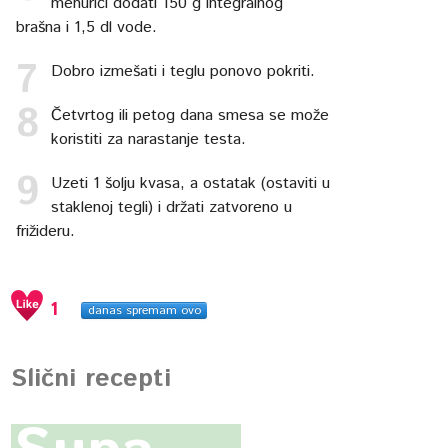
mehurići dodati 150 g integralnog
brašna i 1,5 dl vode.
Dobro izmešati i teglu ponovo pokriti.
Četvrtog ili petog dana smesa se može
koristiti za narastanje testa.
Uzeti 1 šolju kvasa, a ostatak (ostaviti u
staklenoj tegli) i držati zatvoreno u
frižideru.
1
danas spremam ovo
Slični recepti