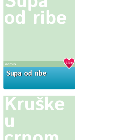
Supa
od ribe
admin
Supa od ribe
Kruške
u
crnom