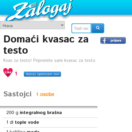
Domaći kvasac za
testo
Kvas za testo! Pripremite sami kvasac za testo.
1
danas spremam ovo
Sastojci
200
g
integralnog brašna
1
dl
tople vode