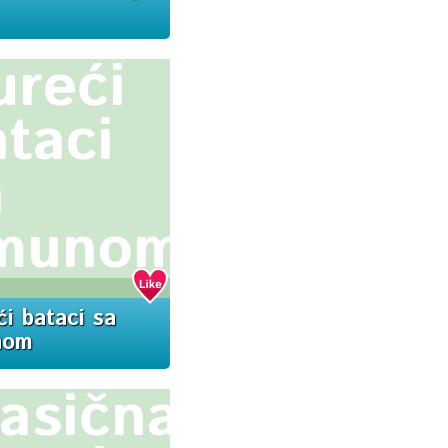
ureći
taci
a
imunom
ći bataci sa
nom
lasična