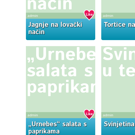
način
admin
admin
Jagnje na lovački
Tortice n
način
„Urnebes“
Svi
salata s
u t
paprikama
admin
admin
„Urnebes“ salata s
Svinjetina
paprikama