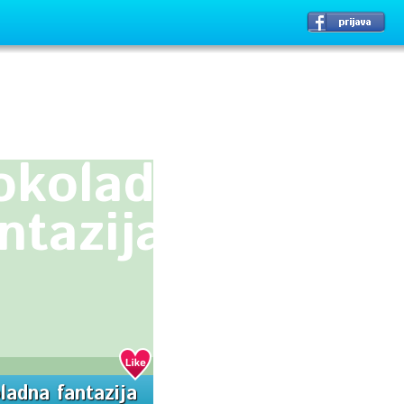
okoladna
ntazija
ladna fantazija