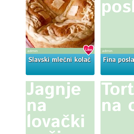
pos
admin
admin
Slavski mlečni kolač
Fina posla
Jagnje
Tor
na
na 
lovački