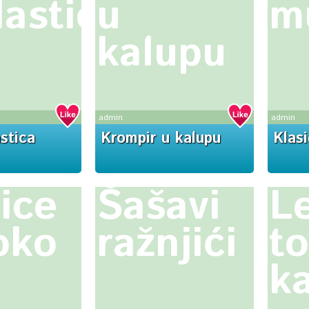
lastica
u
m
kalupu
admin
admin
stica
Krompir u kalupu
Klas
tice
Šašavi
L
oko
ražnjići
to
k