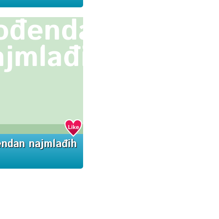
ođendan
ajmlađih
ndan najmlađih