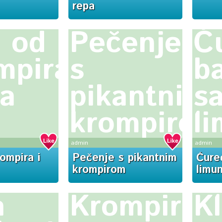
repa
a od
Pečenje
Ć
mpira
s
ba
ra
pikantnim
s
krompirom
l
admin
admin
ompira i
Pečenje s pikantnim
Ćure
krompirom
limu
a
Krompir
K