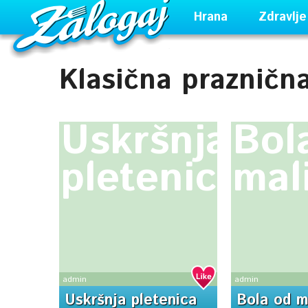
Hrana
Zdravlje
Klasična prazničn
Uskršnja
Bol
pletenica
mal
admin
admin
Uskršnja pletenica
Bola od m