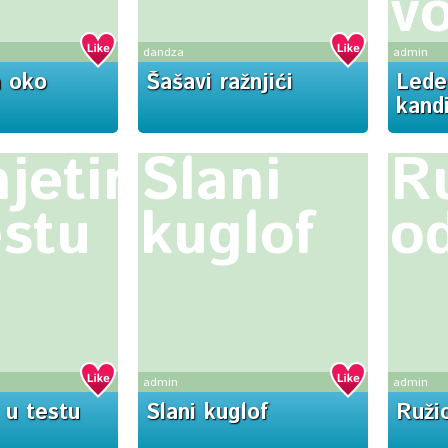
v
dandza
admin
a oko
Šašavi ražnjići
Lede
kand
njetina
Slani
R
estu
kuglof
od
admin
admin
 u testu
Slani kuglof
Ruži