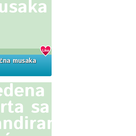
usaka
ična musaka
edena
rta sa
andiranim