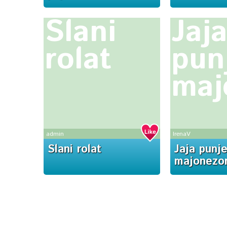
Slani
Jaj
rolat
pun
maj
admin
IrenaV
Slani rolat
Jaja punj
majonezo