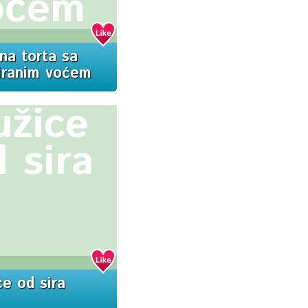
oćem
na torta sa
iranim voćem
užice
 sira
ce od sira