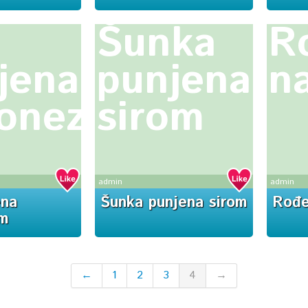
a
Šunka
R
jena
punjena
n
onezom
sirom
admin
admin
ena
Šunka punjena sirom
Rođe
m
←
1
2
3
4
→