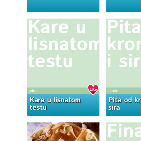
Kare u
Pit
lisnatom
kro
testu
i si
admin
admin
Kare u lisnatom
Pita od kr
testu
sira
Fin