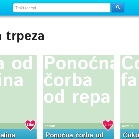
a trpeza
a od
Ponoćna
Č
ina
čorba
fa
od repa
admin
admin
alina
Ponoćna čorba od
Čoko