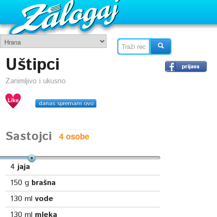
Uštipci
Zanimljivo i ukusno
danas spremam ovo
Sastojci
4
jaja
150
g
brašna
130
ml
vode
130
ml
mleka