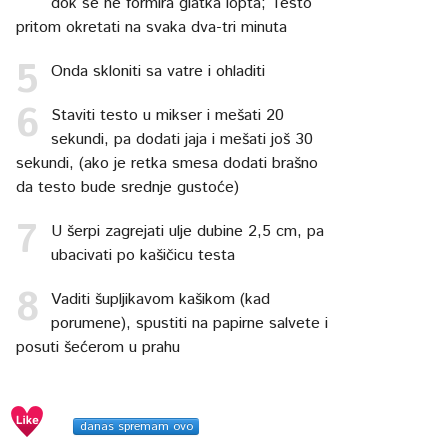
dok se ne formira glatka lopta; Testo
pritom okretati na svaka dva-tri minuta
Onda skloniti sa vatre i ohladiti
Staviti testo u mikser i mešati 20
sekundi, pa dodati jaja i mešati još 30
sekundi, (ako je retka smesa dodati brašno
da testo bude srednje gustoće)
U šerpi zagrejati ulje dubine 2,5 cm, pa
ubacivati po kašičicu testa
Vaditi šupljikavom kašikom (kad
porumene), spustiti na papirne salvete i
posuti šećerom u prahu
danas spremam ovo