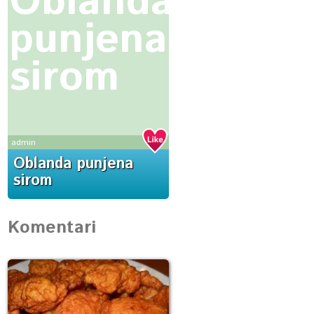
Oblanda
punjena
sirom
admin
Oblanda punjena
sirom
Komentari