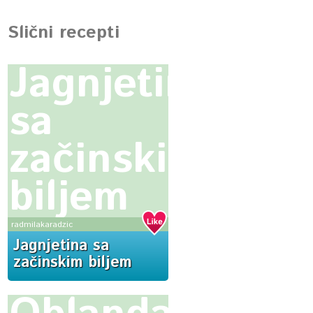
Slični recepti
Jagnjetina
sa
začinskim
biljem
radmilakaradzic
Jagnjetina sa
začinskim biljem