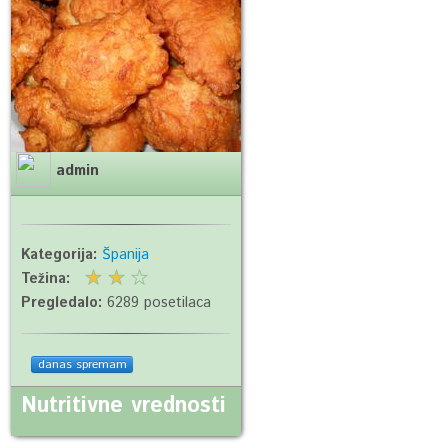
admin
Kategorija:
Španija
Težina:
Pregledalo:
6289 posetilaca
danas spremam
Nutritivne vrednosti