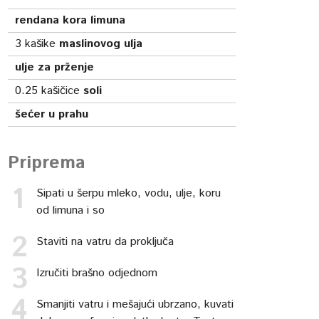
rendana kora limuna
3
kašike
maslinovog ulja
ulje za prženje
0.25
kašičice
soli
šećer u prahu
Priprema
Sipati u šerpu mleko, vodu, ulje, koru
od limuna i so
Staviti na vatru da proključa
Izručiti brašno odjednom
Smanjiti vatru i mešajući ubrzano, kuvati