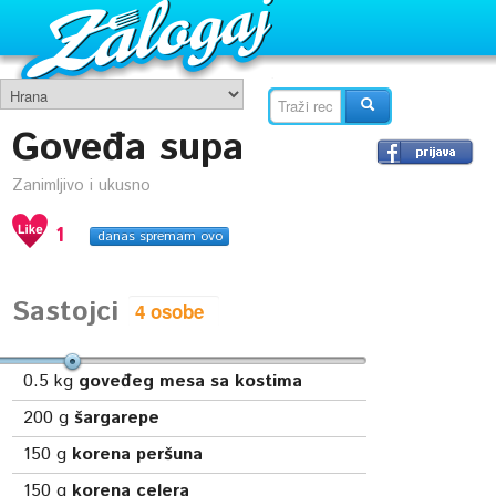
Goveđa supa
Zanimljivo i ukusno
1
danas spremam ovo
Sastojci
0.5
kg
goveđeg mesa sa kostima
200
g
šargarepe
150
g
korena peršuna
150
g
korena celera