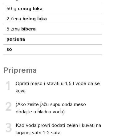
50
g
crnog luka
2
čena
belog luka
5
zrna
bibera
peršuna
so
Priprema
Oprati meso i staviti u 1,5 l vode da se
kuva
(Ako želite jaču supu onda meso
dodajte u hladnu vodu)
Kad voda provri dodati zelen i kuvati na
laganoj vatri 1-2 sata