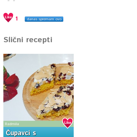
1
danas spremam ovo
Slični recepti
Radmila
Čupavci s