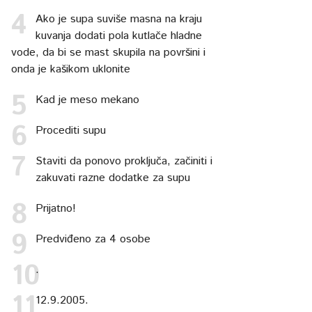
Ako je supa suviše masna na kraju
kuvanja dodati pola kutlače hladne
vode, da bi se mast skupila na površini i
onda je kašikom uklonite
Kad je meso mekano
Procediti supu
Staviti da ponovo proključa, začiniti i
zakuvati razne dodatke za supu
Prijatno!
Predviđeno za 4 osobe
.
12.9.2005.