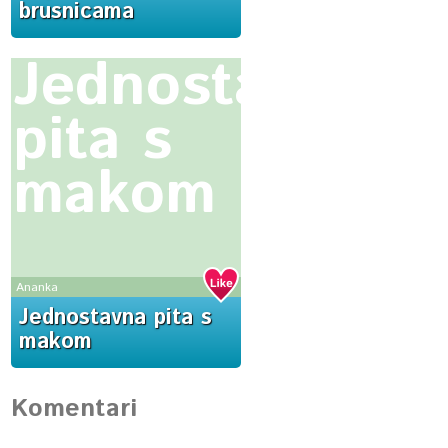
brusnicama
Jednostavna
pita s
makom
Ananka
Jednostavna pita s
makom
Komentari