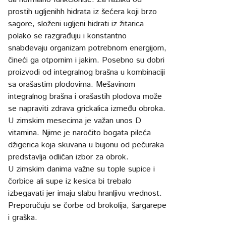
prostih ugljenihh hidrata iz šećera koji brzo
sagore, složeni ugljeni hidrati iz žitarica
polako se razgrađuju i konstantno
snabdevaju organizam potrebnom energijom,
čineći ga otpornim i jakim. Posebno su dobri
proizvodi od integralnog brašna u kombinaciji
sa orašastim plodovima. Mešavinom
integralnog brašna i orašastih plodova može
se napraviti zdrava grickalica između obroka.
U zimskim mesecima je važan unos D
vitamina. Njime je naročito bogata pileća
džigerica koja skuvana u bujonu od pečuraka
predstavlja odličan izbor za obrok.
U zimskim danima važne su tople supice i
čorbice ali supe iz kesica bi trebalo
izbegavati jer imaju slabu hranljivu vrednost.
Preporučuju se čorbe od brokolija, šargarepe
i graška.