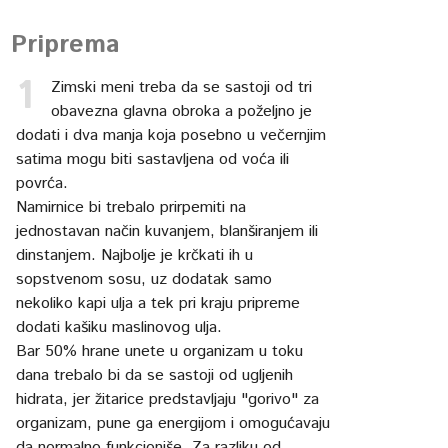
Priprema
Zimski meni treba da se sastoji od tri
obavezna glavna obroka a poželjno je
dodati i dva manja koja posebno u večernjim
satima mogu biti sastavljena od voća ili
povrća.
Namirnice bi trebalo prirpemiti na
jednostavan način kuvanjem, blanširanjem ili
dinstanjem. Najbolje je krčkati ih u
sopstvenom sosu, uz dodatak samo
nekoliko kapi ulja a tek pri kraju pripreme
dodati kašiku maslinovog ulja.
Bar 50% hrane unete u organizam u toku
dana trebalo bi da se sastoji od ugljenih
hidrata, jer žitarice predstavljaju "gorivo" za
organizam, pune ga energijom i omogućavaju
da normalno funkcioniše. Za razliku od