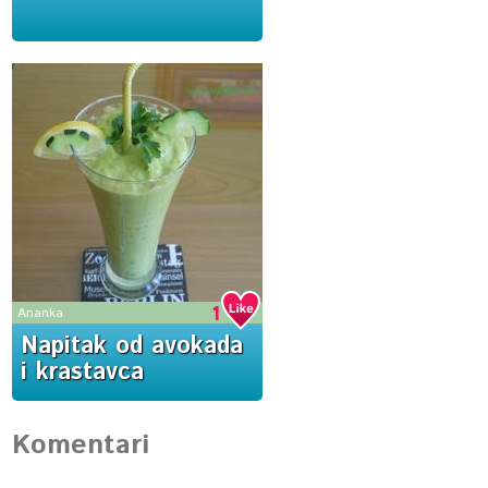
1
Ananka
Napitak od avokada
i krastavca
Komentari