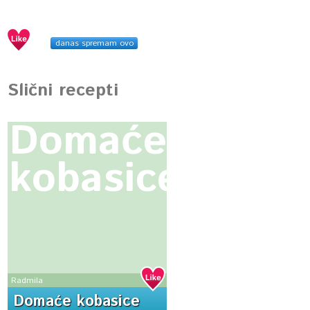
danas spremam ovo
Slični recepti
Domaće
kobasice
Radmila
Domaće kobasice