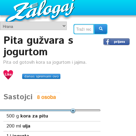
Pita gužvara s
jogurtom
Pita od gotovih kora sa jogurtom i jajima.
danas spremam ovo
Sastojci
500
g
kora za pitu
200
ml
ulja