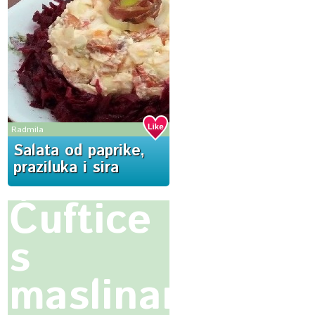
Radmila
Salata od paprike,
praziluka i sira
Ćuftice
s
maslinama