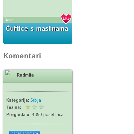
Radmila
Ćuftice s maslinama
Komentari
Radmila
Kategorija:
Srbija
Težina:
Pregledalo:
4390 posetilaca
danas spremam