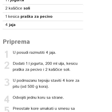
1
l
jogurta
2
kašičice
soli
1
kesica
praška za pecivo
4
jaja
Priprema
U posudi razmutiti 4 jaja.
Dodati 1 l jogurta, 200 ml ulja, kesicu
praška za pecivo i 2 kašičice soli.
U podmazanu tepsiju staviti 4 kore za
pitu (od 500 g kora).
Odvojiti jednu koru sa strane.
Preostale kore umakati u smesu sa