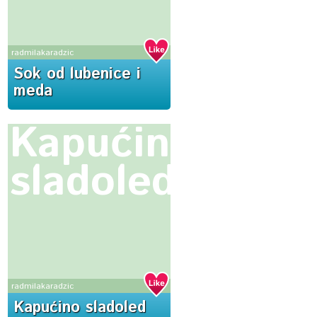
radmilakaradzic
Sok od lubenice i
meda
Kapućino
sladoled
radmilakaradzic
Kapućino sladoled