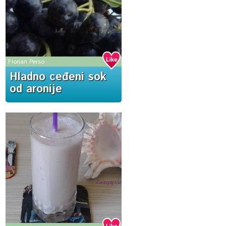
Florian Perso
Hladno ceđeni sok
od aronije