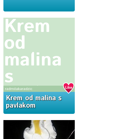
Krem
od
malina
s
pavlakom
radmilakaradzic
Krem od malina s
pavlakom