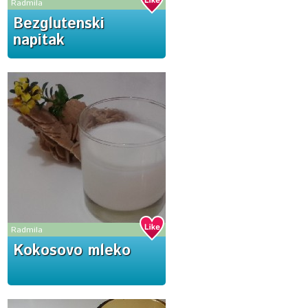
Radmila
Bezglutenski
napitak
Radmila
Kokosovo mleko