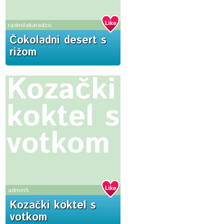
radmilakaradzic
Čokoladni desert s
rižom
Kozački
koktel s
votkom
admin5
Kozački koktel s
votkom