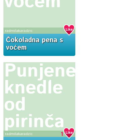
voćem
radmilakaradzic
Čokoladna pena s
voćem
Punjene
knedle
od
pirinča
1
radmilakaradzic