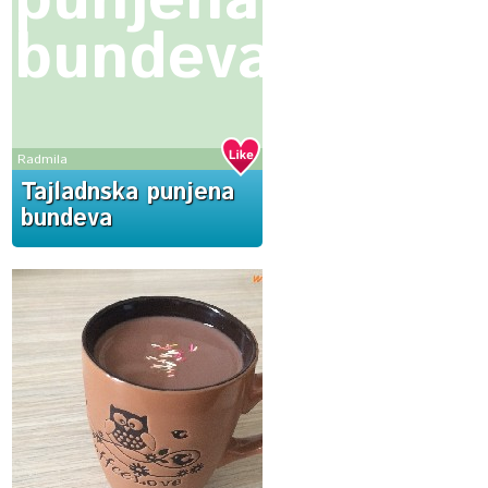
punjena
bundeva
Radmila
Tajladnska punjena
bundeva