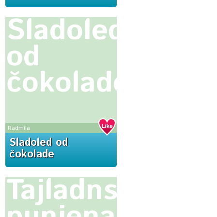
Sladoled
od
čokolade
Radmila
Sladoled od
čokolade
Tajladnska