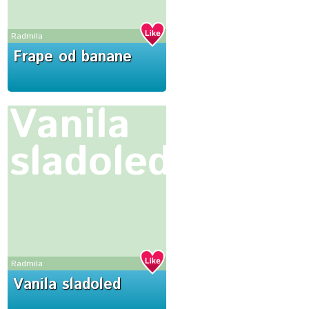
Radmila
Frape od banane
Vanila
sladoled
Radmila
Vanila sladoled