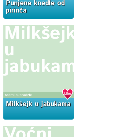
Punjene knedle od
pirinča
Milkšejk
u
jabukama
radmilakaradzic
Milkšejk u jabukama
Voćni