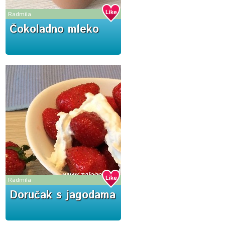
Radmila
Čokoladno mleko
Radmila
Doručak s jagodama