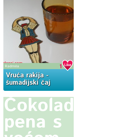
1
Radmila
Vruća rakija -
šumadijski čaj
Čokoladna
pena s