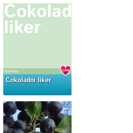
Čokoladni
liker
Radmila
Čokoladni liker