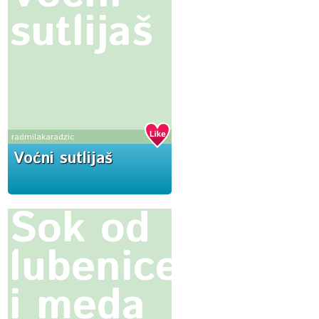
sutlijaš
radmilakaradzic
Voćni sutlijaš
Sok od
lubenice
i meda