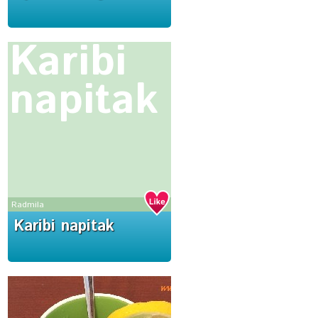
Karibi
napitak
Radmila
Karibi napitak