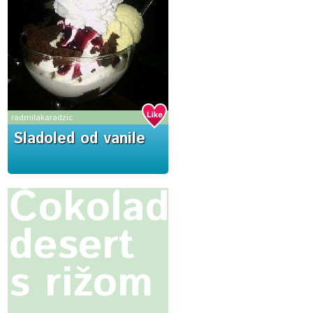
radmilakaradzic
Sladoled od vanile
Čokoladni
desert
s rižom