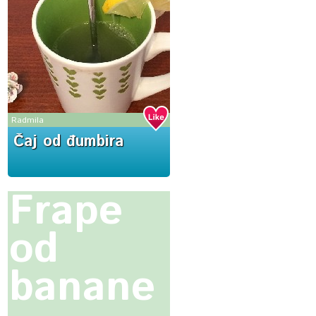
Radmila
Čaj od đumbira
Frape
od
banane