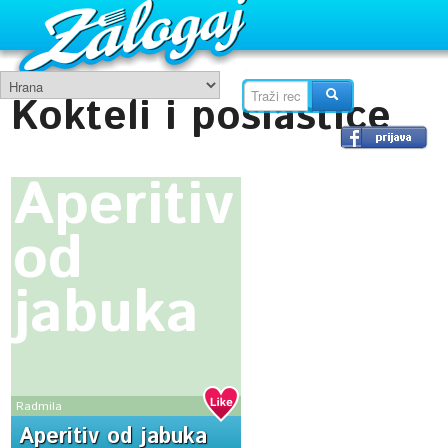
Kokteli i poslastice
Aperitiv
od
jabuka
Radmila
Aperitiv od jabuka