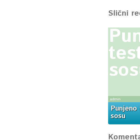
Slični r
Pun
tes
sos
admin
Punjeno 
sosu
Komenta