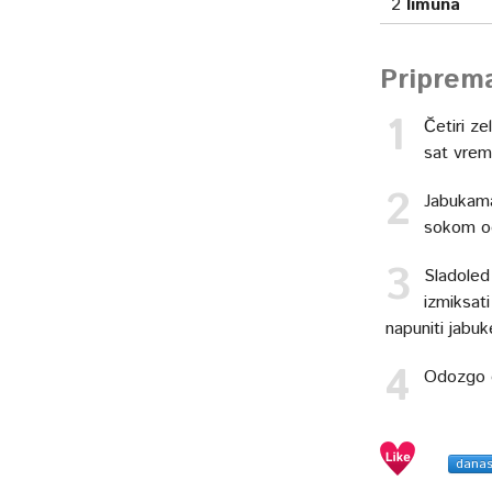
2
limuna
Priprem
Četiri ze
sat vre
Jabukama 
sokom od 
Sladoled
izmiksat
napuniti jabuk
Odozgo d
dana