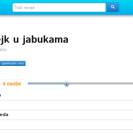
ejk u jabukama
usno
s spremam ovo
i
a
leda