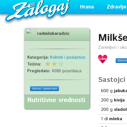
Hrana
Zdravlje
radmilakaradzic
Milkš
Zanimljivo i uk
Kategorija:
Kokteli i poslastice
dana
Težina:
Pregledalo:
4086 posetilaca
Sastojc
danas spremam
600
g
jabuk
Nutritivne vrednosti
200
g
kivija
200
g
slado
1
dl
mleka