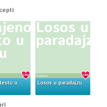
ecepti
jeno
Losos u
to u
paradajzu
u
Radmila
testo u
Losos u paradajzu
ri