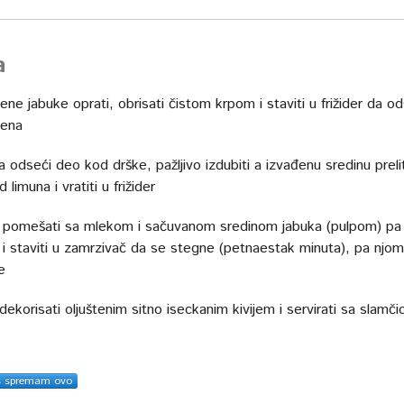
a
lene jabuke oprati, obrisati čistom krpom i staviti u frižider da o
mena
odseći deo kod drške, pažljivo izdubiti a izvađenu sredinu prelit
limuna i vratiti u frižider
 pomešati sa mlekom i sačuvanom sredinom jabuka (pulpom) pa
i i staviti u zamrzivač da se stegne (petnaestak minuta), pa njo
e
ekorisati oljuštenim sitno iseckanim kivijem i servirati sa slamč
s spremam ovo