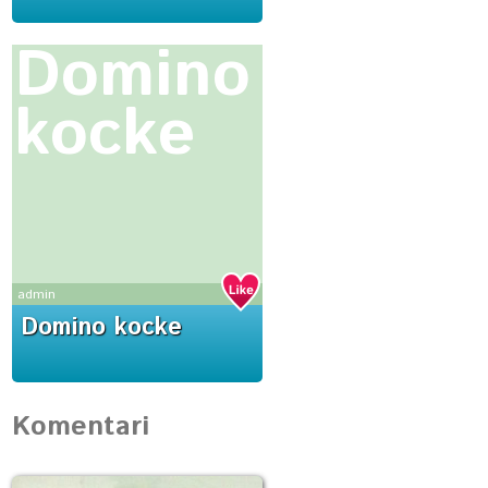
Domino
kocke
admin
Domino kocke
Komentari