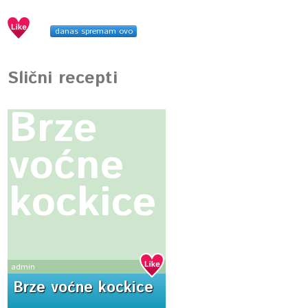
danas spremam ovo
Slični recepti
Brze
voćne
kockice
admin
Brze voćne kockice