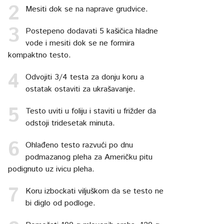
Mesiti dok se na naprave grudvice.
Postepeno dodavati 5 kašičica hladne
vode i mesiti dok se ne formira
kompaktno testo.
Odvojiti 3/4 testa za donju koru a
ostatak ostaviti za ukrašavanje.
Testo uviti u foliju i staviti u frižder da
odstoji tridesetak minuta.
Ohlađeno testo razvući po dnu
podmazanog pleha za Američku pitu
podignuto uz ivicu pleha.
Koru izbockati viljuškom da se testo ne
bi diglo od podloge.