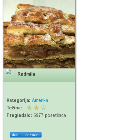
Radmila
Kategorija:
Amerika
Težina:
Pregledalo:
6977 posetilaca
danas spremam