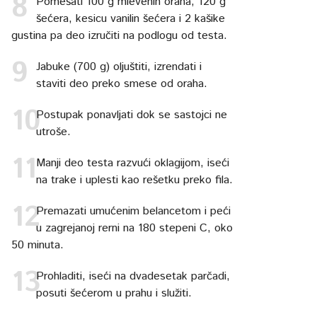
Pomešati 100 g mlevenih oraha, 120 g
šećera, kesicu vanilin šećera i 2 kašike
gustina pa deo izručiti na podlogu od testa.
Jabuke (700 g) oljuštiti, izrendati i
staviti deo preko smese od oraha.
Postupak ponavljati dok se sastojci ne
utroše.
Manji deo testa razvući oklagijom, iseći
na trake i uplesti kao rešetku preko fila.
Premazati umućenim belancetom i peći
u zagrejanoj rerni na 180 stepeni C, oko
50 minuta.
Prohladiti, iseći na dvadesetak parčadi,
posuti šećerom u prahu i služiti.