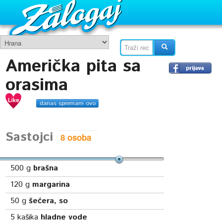
Američka pita sa
orasima
danas spremam ovo
Sastojci
500
g
brašna
120
g
margarina
50
g
šećera, so
5
kašika
hladne vode