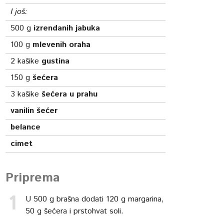
I još:
500
g
izrendanih jabuka
100
g
mlevenih oraha
2
kašike
gustina
150
g
šećera
3
kašike
šećera u prahu
vanilin šećer
belance
cimet
Priprema
U 500 g brašna dodati 120 g margarina,
50 g šećera i prstohvat soli.