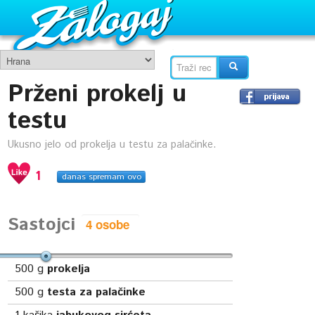
Prženi prokelj u
testu
Ukusno jelo od prokelja u testu za palačinke.
1
danas spremam ovo
Sastojci
500
g
prokelja
500
g
testa za palačinke