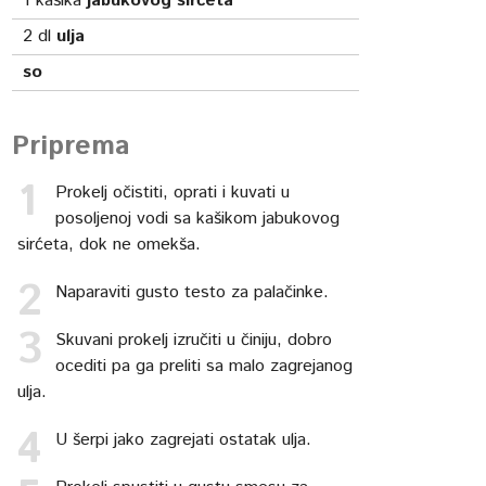
1
kašika
jabukovog sirćeta
2
dl
ulja
so
Priprema
Prokelj očistiti, oprati i kuvati u
posoljenoj vodi sa kašikom jabukovog
sirćeta, dok ne omekša.
Naparaviti gusto testo za palačinke.
Skuvani prokelj izručiti u činiju, dobro
ocediti pa ga preliti sa malo zagrejanog
ulja.
U šerpi jako zagrejati ostatak ulja.