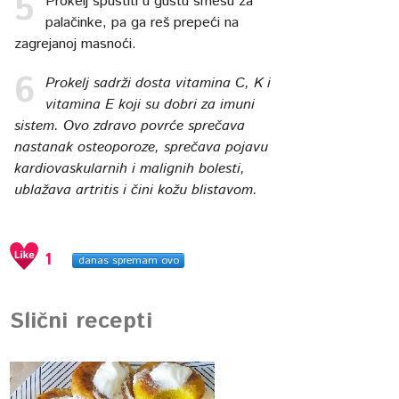
Prokelj spustiti u gustu smesu za
palačinke, pa ga reš prepeći na
zagrejanoj masnoći.
Prokelj sadrži dosta vitamina C, K i
vitamina E koji su dobri za imuni
sistem. Ovo zdravo povrće sprečava
nastanak osteoporoze, sprečava pojavu
kardiovaskularnih i malignih bolesti,
ublažava artritis i čini kožu blistavom.
1
danas spremam ovo
Slični recepti