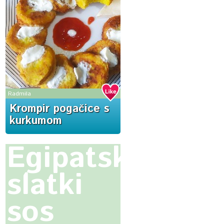
Radmila
Krompir pogačice s
kurkumom
Egipatski
slatki
sos