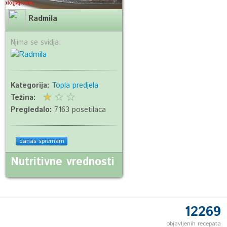
Radmila
Njima se svidja:
Kategorija:
Topla predjela
Težina:
Pregledalo:
7163 posetilaca
danas spremam
Nutritivne vrednosti
12269
objavljenih recepata