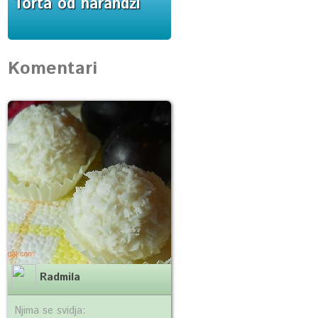
Torta od narandži
Komentari
Radmila
Njima se svidja: