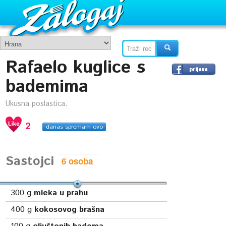
Rafaelo kuglice s
bademima
Ukusna poslastica.
2
danas spremam ovo
Sastojci
300
g
mleka u prahu
400
g
kokosovog brašna