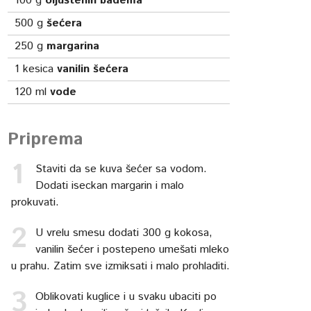
100
g
oljuštenih badema
500
g
šećera
250
g
margarina
1
kesica
vanilin šećera
120
ml
vode
Priprema
Staviti da se kuva šećer sa vodom.
Dodati iseckan margarin i malo
prokuvati.
U vrelu smesu dodati 300 g kokosa,
vanilin šećer i postepeno umešati mleko
u prahu. Zatim sve izmiksati i malo prohladiti.
Oblikovati kuglice i u svaku ubaciti po