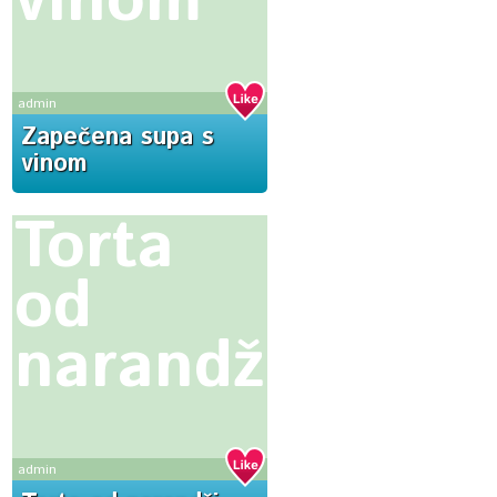
vinom
admin
Zapečena supa s
vinom
Torta
od
narandži
admin