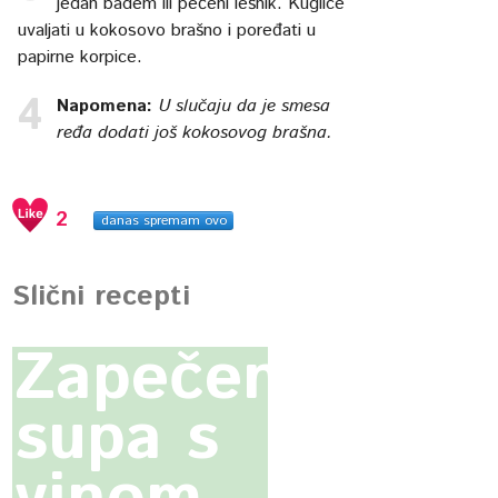
jedan badem ili pečeni lešnik. Kuglice
uvaljati u kokosovo brašno i poređati u
papirne korpice.
Napomena:
U slučaju da je smesa
ređa dodati još kokosovog brašna.
2
danas spremam ovo
Slični recepti
Zapečena
supa s