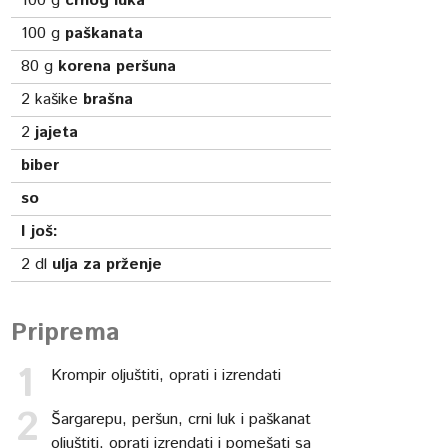
100
g
crnog luka
100
g
paškanata
80
g
korena peršuna
2
kašike
brašna
2
jajeta
biber
so
I još:
2
dl
ulja za prženje
Priprema
Krompir oljuštiti, oprati i izrendati
Šargarepu, peršun, crni luk i paškanat
oljuštiti, oprati izrendati i pomešati sa