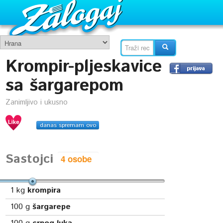
Krompir-pljeskavice
sa šargarepom
Zanimljivo i ukusno
danas spremam ovo
Sastojci
1
kg
krompira
100
g
šargarepe