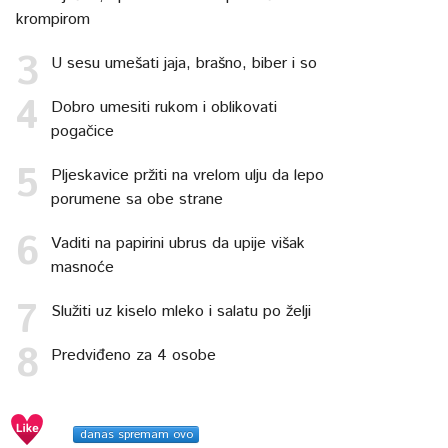
krompirom
U sesu umešati jaja, brašno, biber i so
Dobro umesiti rukom i oblikovati
pogačice
Pljeskavice pržiti na vrelom ulju da lepo
porumene sa obe strane
Vaditi na papirini ubrus da upije višak
masnoće
Služiti uz kiselo mleko i salatu po želji
Predviđeno za 4 osobe
danas spremam ovo