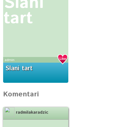
Slani
tart
admin
Slani tart
Komentari
radmilakaradzic