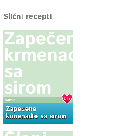
Slični recepti
Zapečene
krmenadle
sa
sirom
admin
Zapečene
krmenadle sa sirom