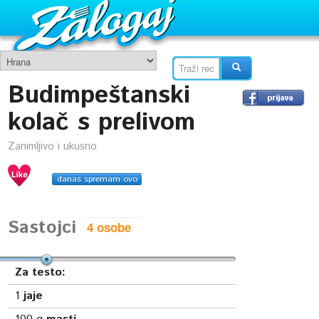
Budimpeštanski
kolač s prelivom
Zanimljivo i ukusno
danas spremam ovo
Sastojci
Za testo:
1
jaje