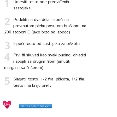
Umesiti testo ode predviđenih
sastojaka
Podeliti na dva dela i ispeći na
prevrnutom plehu posutom brašnom, na
200 stepeni C (jako brzo se ispeče)
Ispeći testo od sastojaka za piškotu
Prvi fil skuvati kao svaki puding, ohladiti
i spojiti sa drugim filom (umutiti
margarin sa šećerom)
Slagati: testo, 1/2 fila, piškota, 1/2 fila,
testo i na kraju preliv
danas spremam ovo