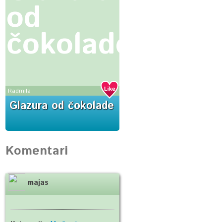
od
čokolade
Radmila
Glazura od čokolade
Komentari
majas