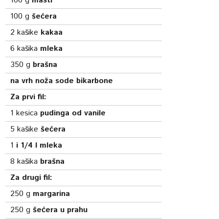
100
g
masti
100
g
šećera
2
kašike
kakaa
6
kašika
mleka
350
g
brašna
na vrh noža sode bikarbone
Za prvi fil:
1
kesica
pudinga od vanile
5
kašike
šećera
1
i 1/4 l mleka
8
kašika
brašna
Za drugi fil:
250
g
margarina
250
g
šećera u prahu