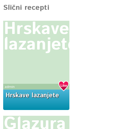
Slični recepti
Hrskave
lazanjete
admin
Hrskave lazanjete
Glazura