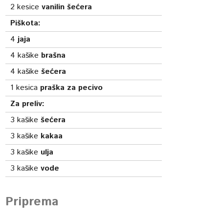
2
kesice
vanilin šećera
Piškota:
4
jaja
4
kašike
brašna
4
kašike
šećera
1
kesica
praška za pecivo
Za preliv:
3
kašike
šećera
3
kašike
kakaa
3
kašike
ulja
3
kašike
vode
Priprema