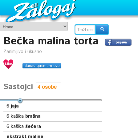
Bečka malina torta
Zanimljivo i ukusno
danas spremam ovo
Sastojci
6
jaja
6
kašika
brašna
6
kašika
šećera
ekstrakt maline