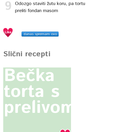
Odozgo staviti žutu koru, pa tortu
preliti fondan masom
danas spremam ovo
Slični recepti
Bečka
torta s
prelivom