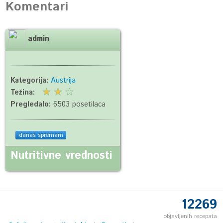
Komentari
admin
Kategorija:
Austrija
Težina:
Pregledalo:
6503 posetilaca
danas spremam
Nutritivne vrednosti
12269
objavljenih recepata