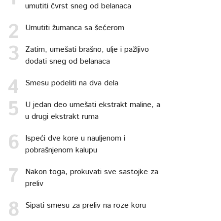
umutiti čvrst sneg od belanaca
Umutiti žumanca sa šećerom
Zatim, umešati brašno, ulje i pažljivo
dodati sneg od belanaca
Smesu podeliti na dva dela
U jedan deo umešati ekstrakt maline, a
u drugi ekstrakt ruma
Ispeći dve kore u nauljenom i
pobrašnjenom kalupu
Nakon toga, prokuvati sve sastojke za
preliv
Sipati smesu za preliv na roze koru