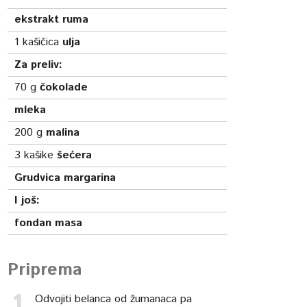
ekstrakt ruma
1
kašičica
ulja
Za preliv:
70
g
čokolade
mleka
200
g
malina
3
kašike
šećera
Grudvica margarina
I još:
fondan masa
Priprema
Odvojiti belanca od žumanaca pa