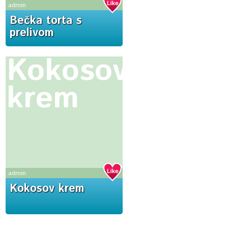
admin
Bečka torta s
prelivom
Kokosov
krem
admin
Kokosov krem