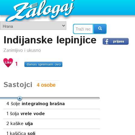
Indijanske lepinjice
Zanimljivo i ukusno
1
danas spremam ovo
Sastojci
4
šolje
integralnog brašna
1
šolja
vrele vode
2
kašike
ulja
1
kašičica
soli