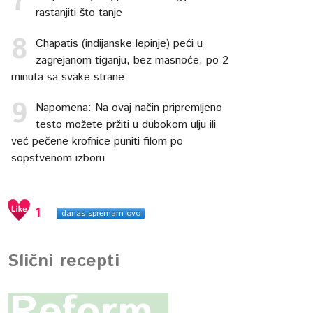
rastanjiti što tanje
Chapatis (indijanske lepinje) peći u
zagrejanom tiganju, bez masnoće, po 2
minuta sa svake strane
Napomena: Na ovaj način pripremljeno
testo možete pržiti u dubokom ulju ili
već pečene krofnice puniti filom po
sopstvenom izboru
1
danas spremam ovo
Slični recepti
Reform