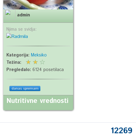
admin
Njima se svidja:
Kategorija:
Meksiko
Težina:
Pregledalo:
6124 posetilaca
danas spremam
Nutritivne vrednosti
12269