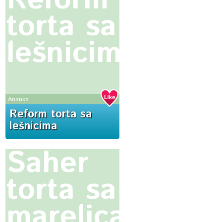
torta sa
lešnicima
Ananka
Reform torta sa
lešnicima
Saher
torta sa
marelicama