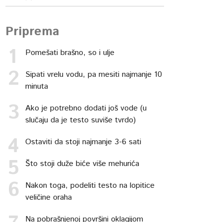
Priprema
Pomešati brašno, so i ulje
Sipati vrelu vodu, pa mesiti najmanje 10
minuta
Ako je potrebno dodati još vode (u
slučaju da je testo suviše tvrdo)
Ostaviti da stoji najmanje 3-6 sati
Što stoji duže biće više mehurića
Nakon toga, podeliti testo na lopitice
veličine oraha
Na pobrašnjenoj površini oklagijom