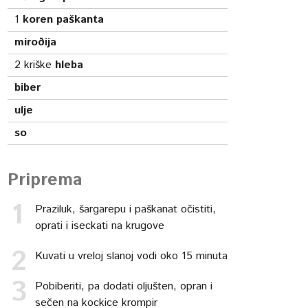
1
koren paškanta
miroðija
2
kriške
hleba
biber
ulje
so
Priprema
Praziluk, šargarepu i paškanat očistiti,
oprati i iseckati na krugove
Kuvati u vreloj slanoj vodi oko 15 minuta
Pobiberiti, pa dodati oljušten, opran i
sečen na kockice krompir