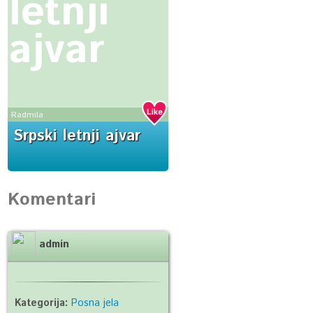
letnji
ajvar
Radmila
Srpski letnji ajvar
Komentari
admin
Kategorija:
Posna jela