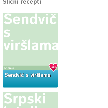
Slični recepti
Sendvič
s
viršlama
Ananka
Sendvič s viršlama
Srpski