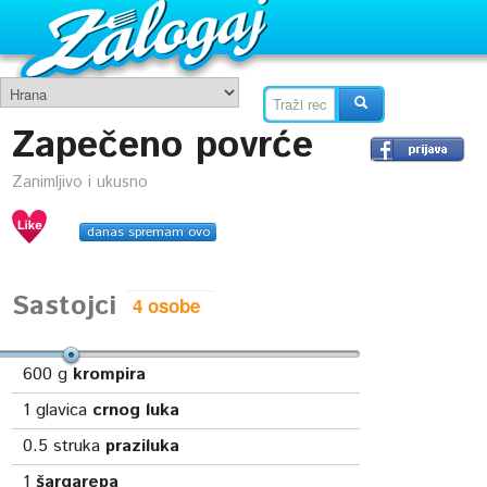
Zapečeno povrće
Zanimljivo i ukusno
danas spremam ovo
Sastojci
600
g
krompira
1
glavica
crnog luka
0.5
struka
praziluka
1
šargarepa