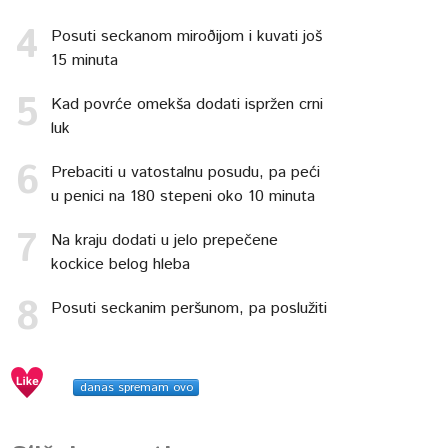
Posuti seckanom miroðijom i kuvati još
15 minuta
Kad povrće omekša dodati ispržen crni
luk
Prebaciti u vatostalnu posudu, pa peći
u penici na 180 stepeni oko 10 minuta
Na kraju dodati u jelo prepečene
kockice belog hleba
Posuti seckanim peršunom, pa poslužiti
danas spremam ovo