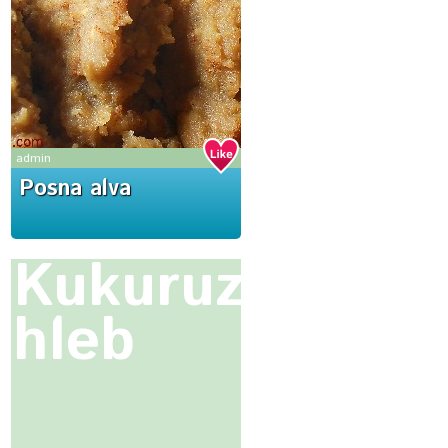
admin
Posna alva
Kukuruzni
hleb