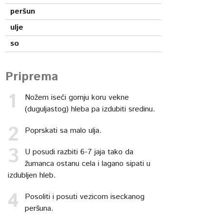
peršun
ulje
so
Priprema
Nožem iseći gornju koru vekne
(duguljastog) hleba pa izdubiti sredinu.
Poprskati sa malo ulja.
U posudi razbiti 6-7 jaja tako da
žumanca ostanu cela i lagano sipati u
izdubljen hleb.
Posoliti i posuti vezicom iseckanog
peršuna.