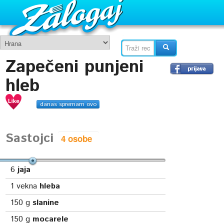
Zapečeni punjeni
hleb
danas spremam ovo
Sastojci
6
jaja
1
vekna
hleba
150
g
slanine
150
g
mocarele