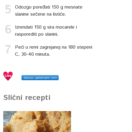
Odozgo poređati 150 g mesnate
slanine sečene na listiće.
Izrendati 150 g sira mocarele i
rasporediti po slanini.
Peći u rerni zagrejanoj na 180 stepeni
C, 30-40 minuta.
danas spremam ovo
Slični recepti