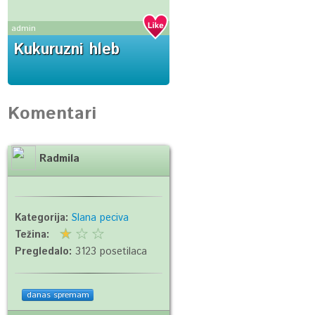
admin
Kukuruzni hleb
Komentari
Radmila
Kategorija:
Slana peciva
Težina:
Pregledalo:
3123 posetilaca
danas spremam