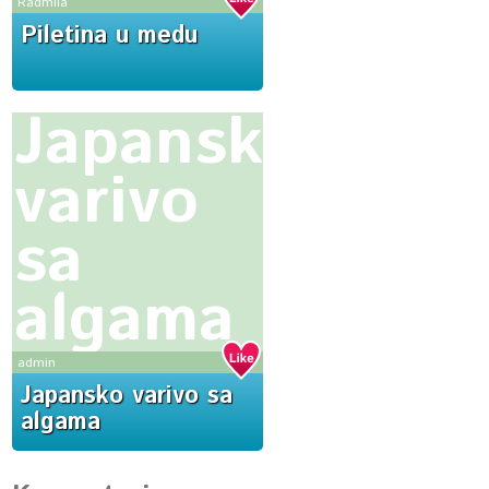
Radmila
Piletina u medu
Japansko
varivo
sa
algama
admin
Japansko varivo sa
algama