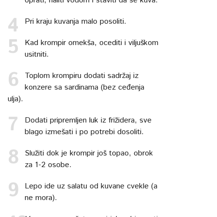
oprati, naliti vodom i staviti da se kuva.
Pri kraju kuvanja malo posoliti.
Kad krompir omekša, ocediti i viljuškom
usitniti.
Toplom krompiru dodati sadržaj iz
konzere sa sardinama (bez ceđenja
ulja).
Dodati pripremljen luk iz frižidera, sve
blago izmešati i po potrebi dosoliti.
Služiti dok je krompir još topao, obrok
za 1-2 osobe.
Lepo ide uz salatu od kuvane cvekle (a
ne mora).