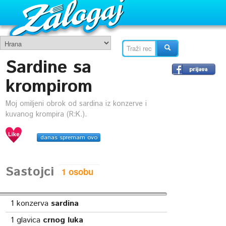
Sardine sa
krompirom
Moj omiljeni obrok od sardina iz konzerve i
kuvanog krompira (R:K.).
danas spremam ovo
Sastojci
1
konzerva
sardina
1
glavica
crnog luka