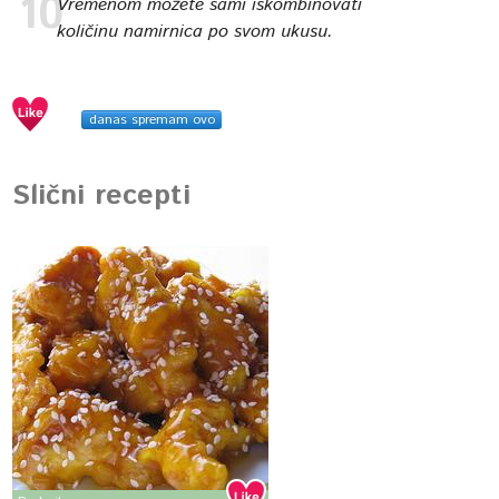
Vremenom možete sami iskombinovati
količinu namirnica po svom ukusu.
danas spremam ovo
Slični recepti