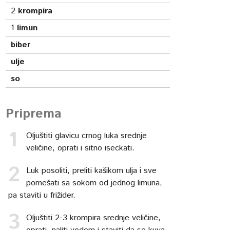
2
krompira
1
limun
biber
ulje
so
Priprema
Oljuštiti glavicu crnog luka srednje
veličine, oprati i sitno iseckati.
Luk posoliti, preliti kašikom ulja i sve
pomešati sa sokom od jednog limuna,
pa staviti u frižider.
Oljuštiti 2-3 krompira srednje veličine,