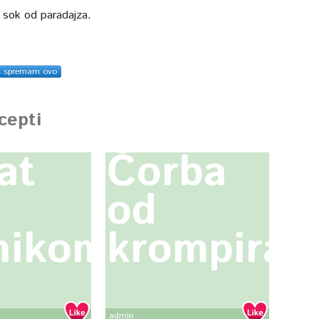
z sok od paradajza.
s spremam ovo
ecepti
at
Čorba
od
nikom
krompira
admin