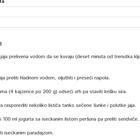
ta
a
4 jaja prelivena vodom da se kuvaju (deset minuta od trenutka klj
ja preliti hladnom vodom, oljuštiti i preseći napola.
ma (4 kajzerice po 200 g) odseći vrh pa staviti krišku sira.
a rasporediti nekoliko listića tanko sečene šunke i polutke jaja.
 100 ml jogurta sa iseckanim listom peršuna pa preliti sendviče.
ti iseckanim paradajzom.