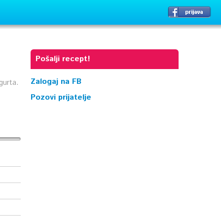
Pošalji recept!
Zalogaj na FB
gurta.
Pozovi prijatelje