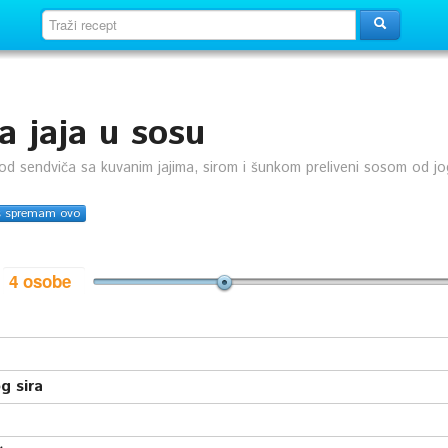
a jaja u sosu
d sendviča sa kuvanim jajima, sirom i šunkom preliveni sosom od jo
s spremam ovo
i
g sira