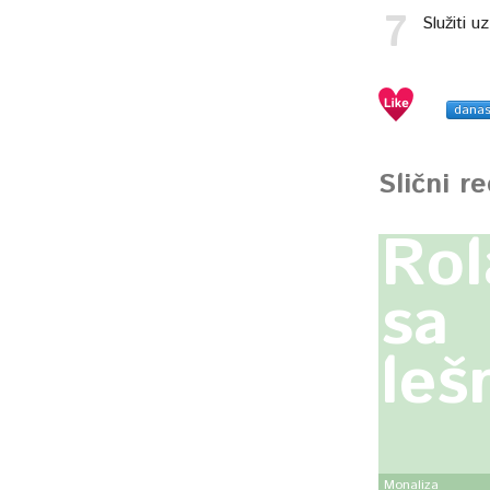
Služiti u
dana
Slični r
Rol
sa
leš
Monaliza