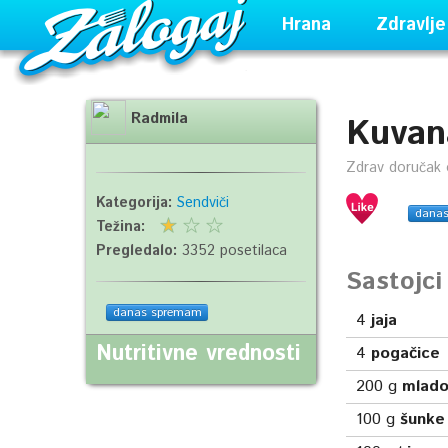
Hrana
Zdravlje
Radmila
Kuvan
Zdrav doručak o
Kategorija:
Sendviči
dana
Težina:
Pregledalo:
3352 posetilaca
Sastojc
danas spremam
4
jaja
Nutritivne vrednosti
4
pogačice
200
g
mlado
100
g
šunke