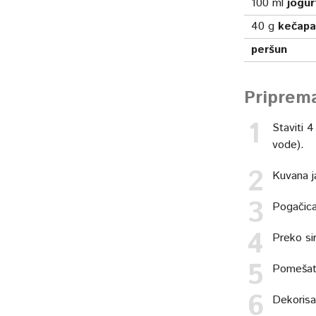
100
ml
jogur
40
g
kečapa
peršun
Priprem
Staviti 
vode).
Kuvana ja
Pogačica
Preko sir
Pomešati
Dekorisa