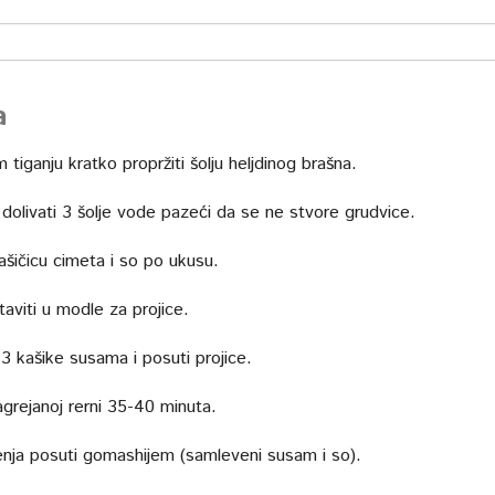
a
 tiganju kratko propržiti šolju heljdinog brašna.
 dolivati 3 šolje vode pazeći da se ne stvore grudvice.
ašičicu cimeta i so po ukusu.
aviti u modle za projice.
 3 kašike susama i posuti projice.
agrejanoj rerni 35-40 minuta.
enja posuti gomashijem (samleveni susam i so).