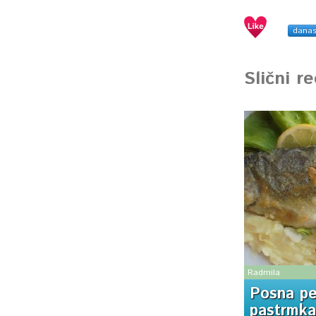
dana
Slični r
Radmila
Posna p
pastrmka