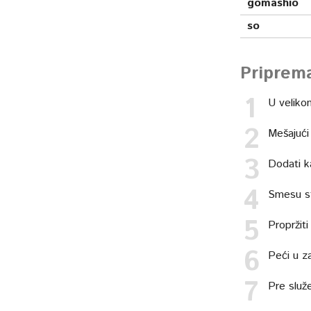
gomashio
so
Priprem
U velikom
Mešajući
Dodati k
Smesu st
Propržiti
Peći u z
Pre služ