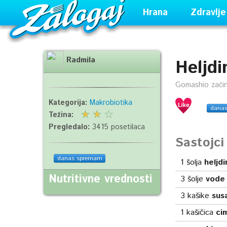
Hrana
Zdravlje
Radmila
Heljdi
Gomashio začin
Kategorija:
Makrobiotika
dana
Težina:
Pregledalo:
3415 posetilaca
Sastojc
danas spremam
1
šolja
heljd
Nutritivne vrednosti
3
šolje
vode
3
kašike
sus
1
kašičica
ci