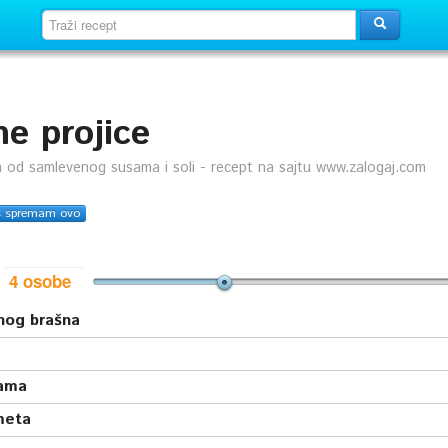
ne projice
 od samlevenog susama i soli - recept na sajtu www.zalogaj.com
s spremam ovo
i
inog brašna
ama
meta