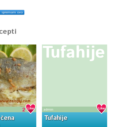
s spremam ovo
ecepti
Tufahije
2
admin
ečena
Tufahije