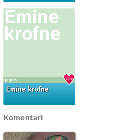
Emine
krofne
perper51
Emine krofne
Komentari