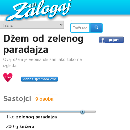
Džem od zelenog
paradajza
Ovaj džem je veoma ukusan iako tako ne
izgleda.
danas spremam ovo
Sastojci
1
kg
zelenog paradajza
300
g
šećera