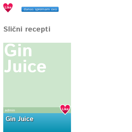
danas spremam ovo
Slični recepti
Gin
Juice
admin
Gin Juice