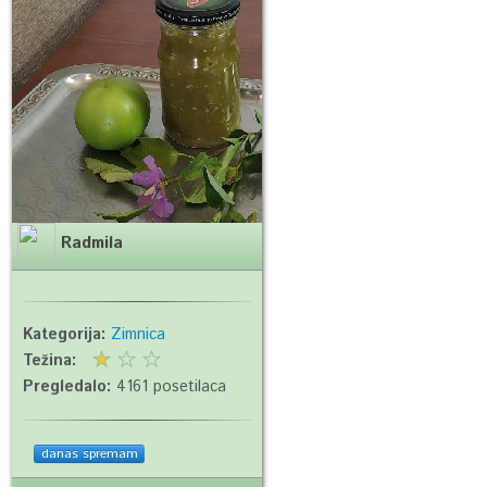
Radmila
Kategorija:
Zimnica
Težina:
Pregledalo:
4161 posetilaca
danas spremam