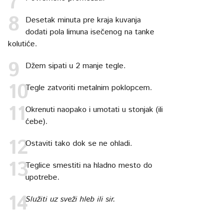
Desetak minuta pre kraja kuvanja
dodati pola limuna isečenog na tanke
kolutiće.
Džem sipati u 2 manje tegle.
Tegle zatvoriti metalnim poklopcem.
Okrenuti naopako i umotati u stonjak (ili
ćebe).
Ostaviti tako dok se ne ohladi.
Teglice smestiti na hladno mesto do
upotrebe.
Služiti uz sveži hleb ili sir.