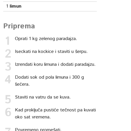
1
limun
Priprema
Oprati 1 kg zelenog paradajza.
Iseckati na kockice i staviti u šerpu.
Izrendati koru limuna i dodati paradajzu.
Dodati sok od pola limuna i 300 g
šećera.
Staviti na vatru da se kuva.
Kad proključa pustiće tečnost pa kuvati
oko sat vremena.
Povremeno promešati.