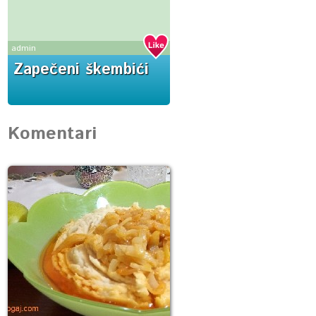
admin
Zapečeni škembići
Komentari