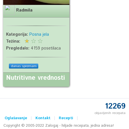
Radmila
Kategorija:
Posna jela
Težina:
Pregledalo:
4159 posetilaca
danas spremam
Nutritivne vrednosti
12269
objavljenih recepata
Oglašavanje
Kontakt
Recepti
Copyright © 2005-2022 Zalogaj - hiljade recepata, jedna adresa!