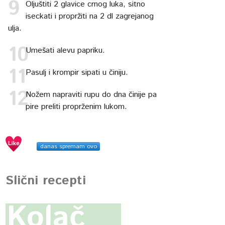
Oljuštiti 2 glavice crnog luka, sitno
iseckati i propržiti na 2 dl zagrejanog
ulja.
Umešati alevu papriku.
Pasulj i krompir sipati u činiju.
Nožem napraviti rupu do dna činije pa
pire preliti proprženim lukom.
danas spremam ovo
Slični recepti
Kolač