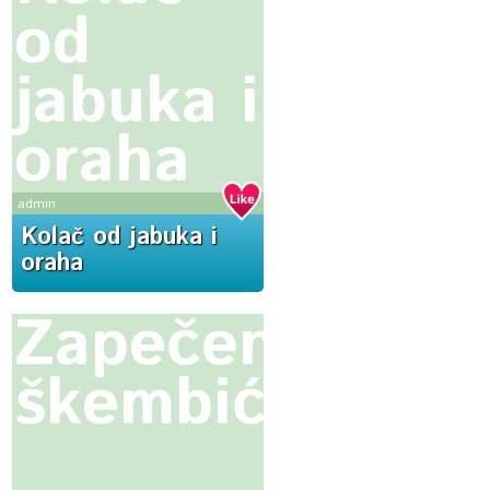
od
jabuka i
oraha
admin
Kolač od jabuka i
oraha
Zapečeni
škembići