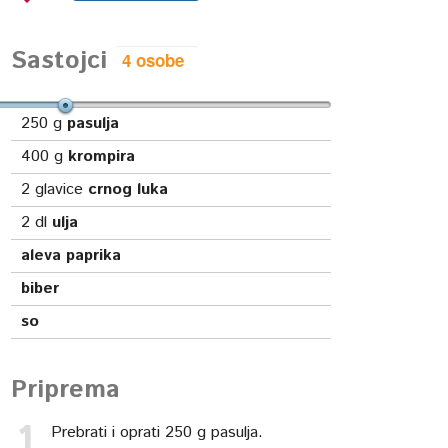
Sastojci
250
g
pasulja
400
g
krompira
2
glavice
crnog luka
2
dl
ulja
aleva paprika
biber
so
Priprema
Prebrati i oprati 250 g pasulja.