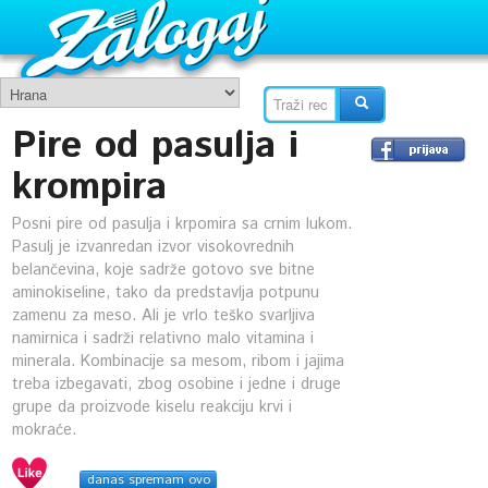
Pire od pasulja i
krompira
Posni pire od pasulja i krpomira sa crnim lukom.
Pasulj je izvanredan izvor visokovrednih
belančevina, koje sadrže gotovo sve bitne
aminokiseline, tako da predstavlja potpunu
zamenu za meso. Ali je vrlo teško svarljiva
namirnica i sadrži relativno malo vitamina i
minerala. Kombinacije sa mesom, ribom i jajima
treba izbegavati, zbog osobine i jedne i druge
grupe da proizvode kiselu reakciju krvi i
mokraće.
danas spremam ovo