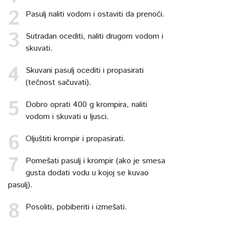
Pasulj naliti vodom i ostaviti da prenoći.
Sutradan ocediti, naliti drugom vodom i
skuvati.
Skuvani pasulj ocediti i propasirati
(tečnost sačuvati).
Dobro oprati 400 g krompira, naliti
vodom i skuvati u ljusci.
Oljuštiti krompir i propasirati.
Pomešati pasulj i krompir (ako je smesa
gusta dodati vodu u kojoj se kuvao
pasulj).
Posoliti, pobiberiti i izmešati.