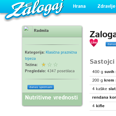
Hrana
Zdravlje
Radmila
Zaloga
dana
Kategorija:
Klasična praznična
trpeza
Sastojc
Težina:
Pregledalo:
4347 posetilaca
400
g
suvih 
200
g
krem 
danas spremam
4
kašike
sla
Nutritivne vrednosti
rendana kor
4
kifle