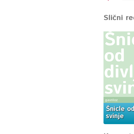
Slični r
Šni
od
divl
svi
gavriloz
Šnicle od
svinje