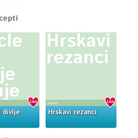
ecepti
cle
Hrskavi
rezanci
je
nje
admin
 divlje
Hrskavi rezanci