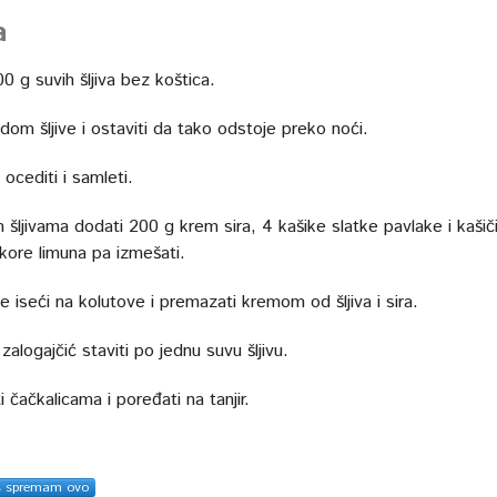
a
0 g suvih šljiva bez koštica.
odom šljive i ostaviti da tako odstoje preko noći.
ocediti i samleti.
 šljivama dodati 200 g krem sira, 4 kašike slatke pavlake i kašič
kore limuna pa izmešati.
fle iseći na kolutove i premazati kremom od šljiva i sira.
zalogajčić staviti po jednu suvu šljivu.
ti čačkalicama i poređati na tanjir.
s spremam ovo