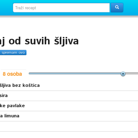
j od suvih šljiva
s spremam ovo
i
šljiva bez koštica
sira
tke pavlake
a limuna