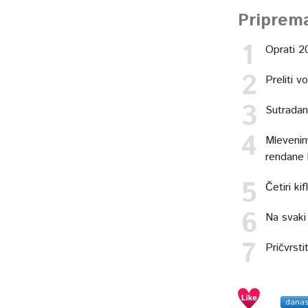
Priprem
Oprati 20
Preliti v
Sutradan 
Mlevenim
rendane 
Četiri ki
Na svaki 
Pričvrsti
dana