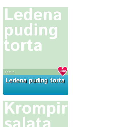
Ledena
puding
torta
admin
Ledena puding torta
Krompir
salata