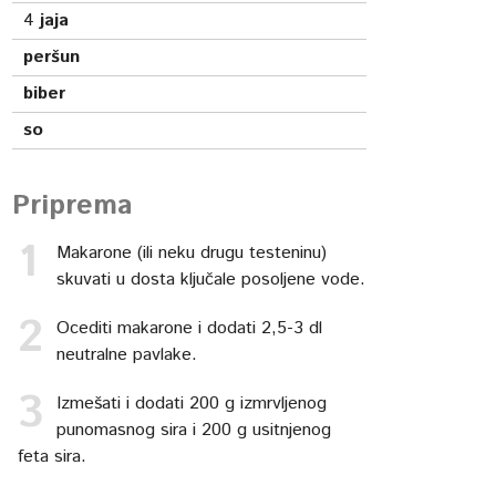
4
jaja
peršun
biber
so
Priprema
Makarone (ili neku drugu testeninu)
skuvati u dosta ključale posoljene vode.
Ocediti makarone i dodati 2,5-3 dl
neutralne pavlake.
Izmešati i dodati 200 g izmrvljenog
punomasnog sira i 200 g usitnjenog
feta sira.