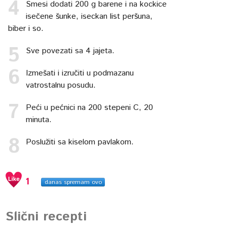
Smesi dodati 200 g barene i na kockice
isečene šunke, iseckan list peršuna,
biber i so.
Sve povezati sa 4 jajeta.
Izmešati i izručiti u podmazanu
vatrostalnu posudu.
Peći u pećnici na 200 stepeni C, 20
minuta.
Poslužiti sa kiselom pavlakom.
1
danas spremam ovo
Slični recepti