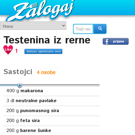
Testenina iz rerne
1
danas spremam ovo
Sastojci
400
g
makarona
3
dl
neutralne pavlake
200
g
punomasnog sira
200
g
feta sira
200
g
barene šunke