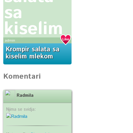
sa
kiselim
mlekom
admin
Krompir salata sa
kiselim mlekom
Komentari
Radmila
Njima se svidja: