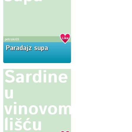
petraki69
Paradajz supa
Sardine
u
vinovom
lišću