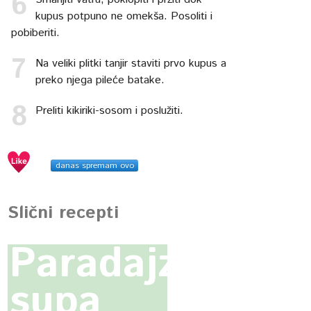
kupus potpuno ne omekša. Posoliti i
pobiberiti.
Na veliki plitki tanjir staviti prvo kupus a
preko njega pileće batake.
Preliti kikiriki-sosom i poslužiti.
danas spremam ovo
Slični recepti
Paradajz
supa