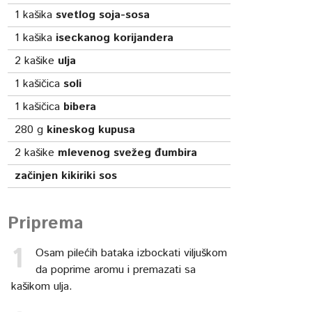
1
kašika
svetlog soja-sosa
1
kašika
iseckanog korijandera
2
kašike
ulja
1
kašičica
soli
1
kašičica
bibera
280
g
kineskog kupusa
2
kašike
mlevenog svežeg đumbira
začinjen kikiriki sos
Priprema
Osam pilećih bataka izbockati viljuškom
da poprime aromu i premazati sa
kašikom ulja.