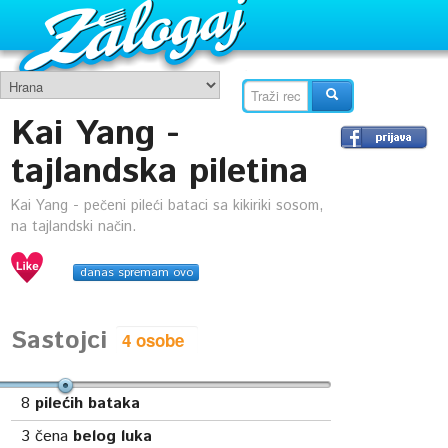
Kai Yang -
tajlandska piletina
Kai Yang - pečeni pileći bataci sa kikiriki sosom,
na tajlandski način.
danas spremam ovo
Sastojci
8
pilećih bataka
3
čena
belog luka