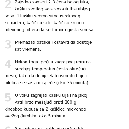
Zajedno samleti 2-3 čena belog luka, 1
kašiku svetlog soja-sosa ili thai ribljeg
sosa, 1 kašiku veoma sitno iseckanog
korijadera, kašičicu soli i kašičicu krupno
mlevenog bibera da se formira gusta smesa.
Premazati batake i ostaviti da odstoje
sat vremena.
Nakon toga, peći u zagrejanoj rerni na
srednjoj temperaturi često okrećući
meso, tako da dobije zlatnosmeđu boju i
piletina se sasvim ispeče (oko 35 minuta).
U voku zagrejati kašiku ulja i na jakoj
vatri brzo mešajući pržiti 280 g
kineskog kupusa sa 2 kašičice mlevenog
svežeg đumbira, oko 5 minuta.
Smanjiti vatru, poklopiti i pržiti dok