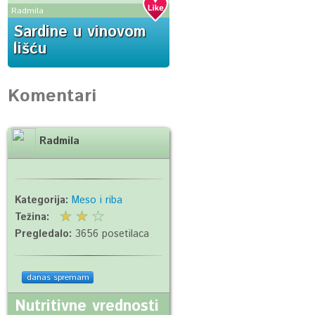
Radmila
Sardine u vinovom
lišću
Komentari
Radmila
Kategorija:
Meso i riba
Težina:
Pregledalo:
3656 posetilaca
danas spremam
Nutritivne vrednosti