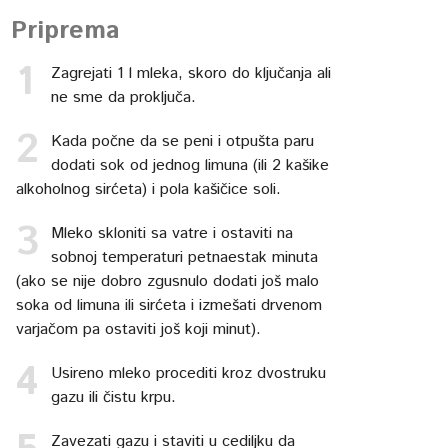
Priprema
Zagrejati 1 l mleka, skoro do ključanja ali
ne sme da proključa.
Kada počne da se peni i otpušta paru
dodati sok od jednog limuna (ili 2 kašike
alkoholnog sirćeta) i pola kašičice soli.
Mleko skloniti sa vatre i ostaviti na
sobnoj temperaturi petnaestak minuta
(ako se nije dobro zgusnulo dodati još malo
soka od limuna ili sirćeta i izmešati drvenom
varjačom pa ostaviti još koji minut).
Usireno mleko procediti kroz dvostruku
gazu ili čistu krpu.
Zavezati gazu i staviti u cediljku da