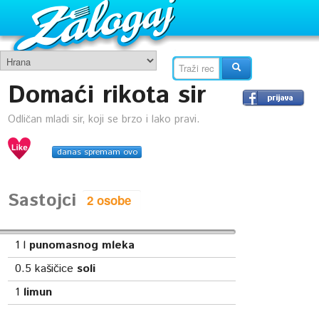
Domaći rikota sir
Odličan mladi sir, koji se brzo i lako pravi.
danas spremam ovo
Sastojci
1
l
punomasnog mleka
0.5
kašičice
soli
1
limun