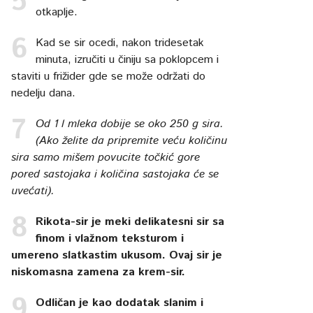
otkaplje.
Kad se sir ocedi, nakon tridesetak
minuta, izručiti u činiju sa poklopcem i
staviti u frižider gde se može održati do
nedelju dana.
Od 1 l mleka dobije se oko 250 g sira.
(Ako želite da pripremite veću količinu
sira samo mišem povucite točkić gore
pored sastojaka i količina sastojaka će se
uvećati).
Rikota-sir je meki delikatesni sir sa
finom i vlažnom teksturom i
umereno slatkastim ukusom. Ovaj sir je
niskomasna zamena za krem-sir.
Odličan je kao dodatak slanim i