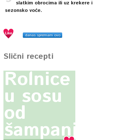
slatkim obrocima ili uz krekere i
sezonsko voće.
danas spremam ovo
Slični recepti
Rolnice
u sosu
od
šampanjca