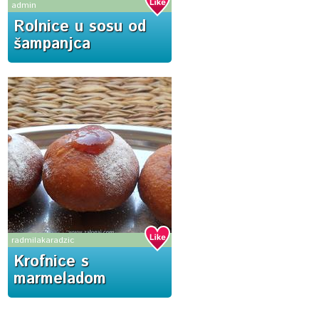
admin
Rolnice u sosu od
šampanjca
radmilakaradzic
Krofnice s
marmeladom