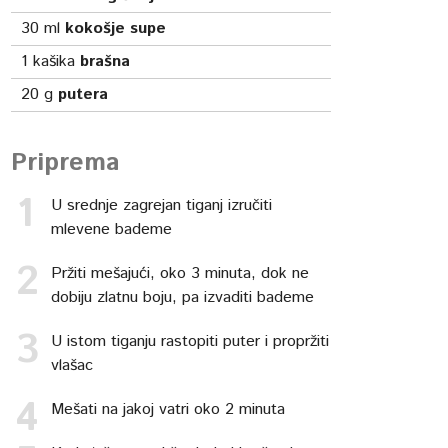
30
ml
kokošje supe
1
kašika
brašna
20
g
putera
Priprema
U srednje zagrejan tiganj izručiti
mlevene bademe
Pržiti mešajući, oko 3 minuta, dok ne
dobiju zlatnu boju, pa izvaditi bademe
U istom tiganju rastopiti puter i propržiti
vlašac
Mešati na jakoj vatri oko 2 minuta