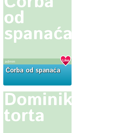
Čorba
od
spanaća
admin
Čorba od spanaća
Dominikanska
torta