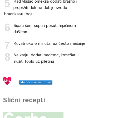
Kad vlašac omekša dodati brašno i
propržiti dok ne dobije svetlo
braonkastu boju
Sipati šeri, supu i posuti mjačinom
dušicom
Kuvati oko 6 minuta, uz često mešanje
Na kraju, dodati bademe, izmešati i
služiti toplo uz piletinu
danas spremam ovo
Slični recepti