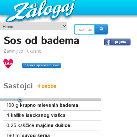
Sos od badema
Zanimljivo i ukusno
danas spremam ovo
Sastojci
100
g
krupno mlevenih badema
4
kašike
iseckanog vlašca
0.25
kašičice
majčine dušice
180
ml
suvog šerija