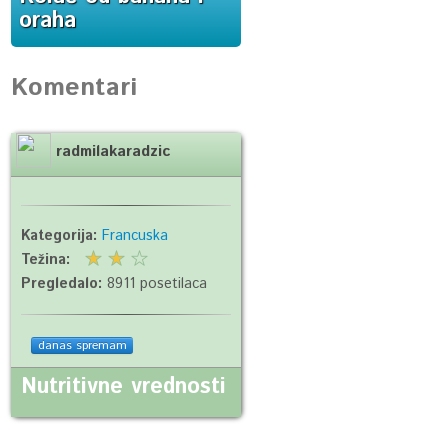
oraha
Komentari
radmilakaradzic
Kategorija:
Francuska
Težina:
Pregledalo:
8911 posetilaca
danas spremam
Nutritivne vrednosti