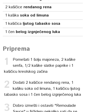
2
kašičice
rendanog rena
1
kašika
soka od limuna
1
kašičica
ljutog tabasko sosa
1
čen
belog izgnječenog luka
Priprema
Pomešati 1 šolju majoneza, 2 kašike
senfa, 1/2 kašike slatke paprike i 1
kašičicu kreolskog začina
Dodati 2 kašičice rendanog rena, 1
kašiku soka od limuna, 1 kašičicu ljutog
tabasko sosa i 1 čen belog izgnječenog luka
Dobro izmešti i ostaviti "Remoulade
Sauce" u frižideru nekoliko sati da se