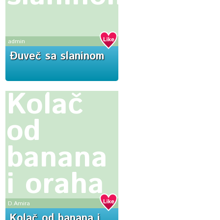
admin
Ðuveč sa slaninom
Kolač
od
banana
i oraha
D.Amira
Kolač od banana i