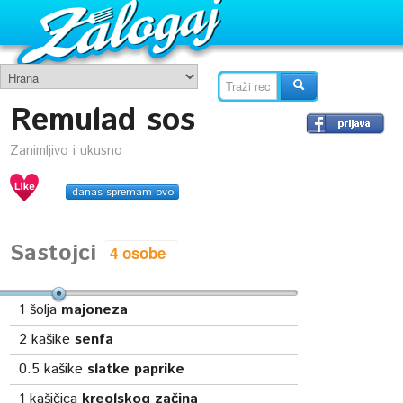
Remulad sos
Zanimljivo i ukusno
danas spremam ovo
Sastojci
1
šolja
majoneza
2
kašike
senfa
0.5
kašike
slatke paprike
1
kašičica
kreolskog začina