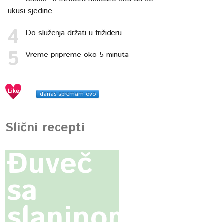
ukusi sjedine
Do služenja držati u frižideru
Vreme pripreme oko 5 minuta
danas spremam ovo
Slični recepti
Ðuveč
sa
slaninom