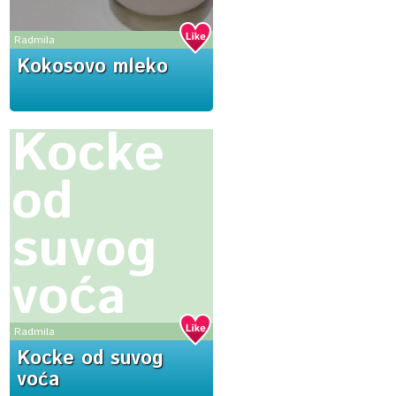
Radmila
Kokosovo mleko
Kocke
od
suvog
voća
Radmila
Kocke od suvog
voća