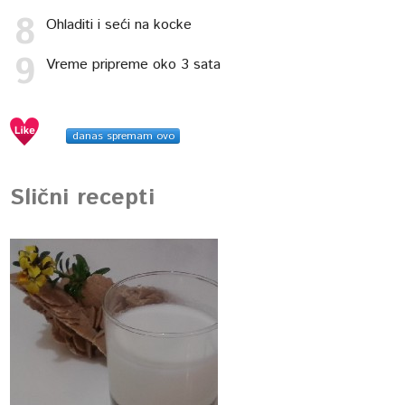
Ohladiti i seći na kocke
Vreme pripreme oko 3 sata
danas spremam ovo
Slični recepti