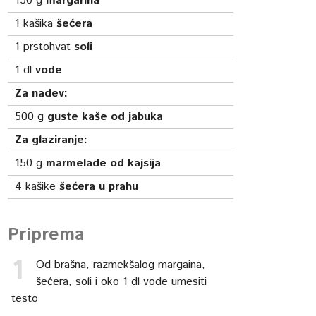
150
g
margarina
1
kašika
šećera
1
prstohvat
soli
1
dl
vode
Za nadev:
500
g
guste kaše od jabuka
Za glaziranje:
150
g
marmelade od kajsija
4
kašike
šećera u prahu
Priprema
Od brašna, razmekšalog margaina,
šećera, soli i oko 1 dl vode umesiti
testo