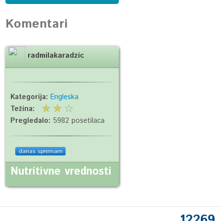
Komentari
radmilakaradzic
Kategorija:
Engleska
Težina:
Pregledalo:
5982 posetilaca
danas spremam
Nutritivne vrednosti
12269