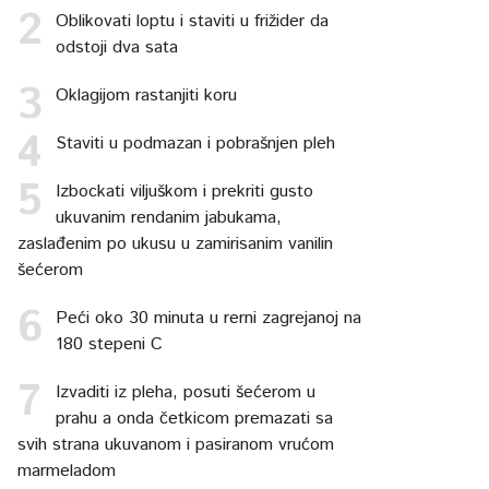
Oblikovati loptu i staviti u frižider da
odstoji dva sata
Oklagijom rastanjiti koru
Staviti u podmazan i pobrašnjen pleh
Izbockati viljuškom i prekriti gusto
ukuvanim rendanim jabukama,
zaslađenim po ukusu u zamirisanim vanilin
šećerom
Peći oko 30 minuta u rerni zagrejanoj na
180 stepeni C
Izvaditi iz pleha, posuti šećerom u
prahu a onda četkicom premazati sa
svih strana ukuvanom i pasiranom vrućom
marmeladom