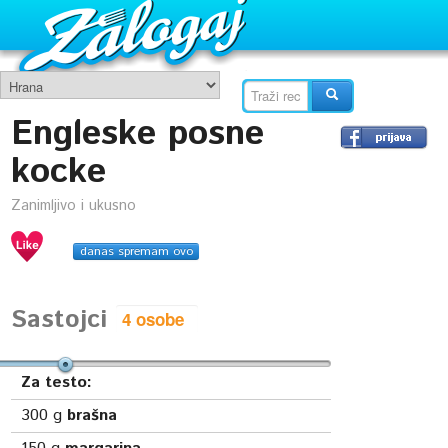
Engleske posne
kocke
Zanimljivo i ukusno
danas spremam ovo
Sastojci
Za testo:
300
g
brašna