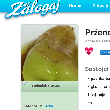
Hrana
Zdravlje
Pržen
Zanimljivo i uk
dana
Sastojc
8
paprika b
radmilakaradzic
8
glavica
crn
1
šolja
ulja
so
Kategorija:
Grčka