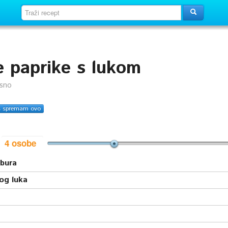
e paprike s lukom
usno
s spremam ovo
i
abura
og luka