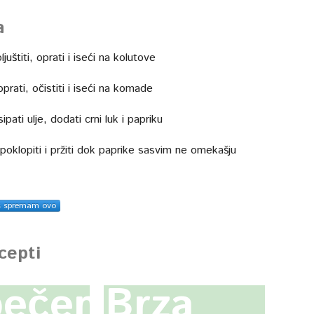
a
ljuštiti, oprati i iseći na kolutove
prati, očistiti i iseći na komade
ipati ulje, dodati crni luk i papriku
 poklopiti i pržiti dok paprike sasvim ne omekašju
s spremam ovo
ecepti
pečen
Brza