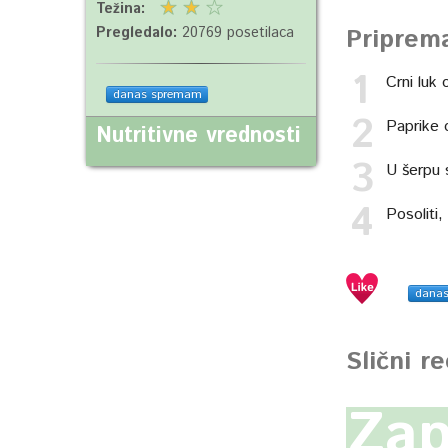
Težina:
Priprem
Pregledalo:
20769 posetilaca
Crni luk o
danas spremam
Paprike o
Nutritivne vrednosti
U šerpu s
Posoliti,
dana
Slični r
Za