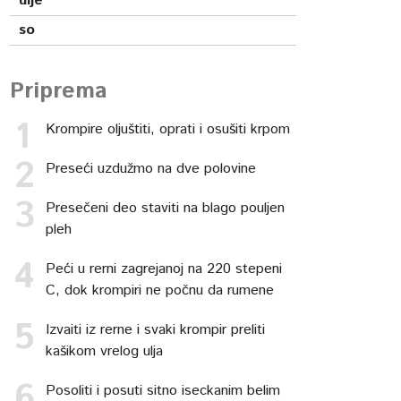
ulje
so
Priprema
Krompire oljuštiti, oprati i osušiti krpom
Preseći uzdužmo na dve polovine
Presečeni deo staviti na blago pouljen
pleh
Peći u rerni zagrejanoj na 220 stepeni
C, dok krompiri ne počnu da rumene
Izvaiti iz rerne i svaki krompir preliti
kašikom vrelog ulja
Posoliti i posuti sitno iseckanim belim