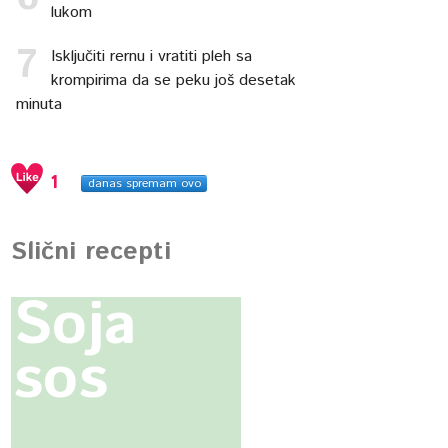
lukom
Isključiti rernu i vratiti pleh sa
krompirima da se peku još desetak
minuta
1
danas spremam ovo
Slični recepti
Soja
sos