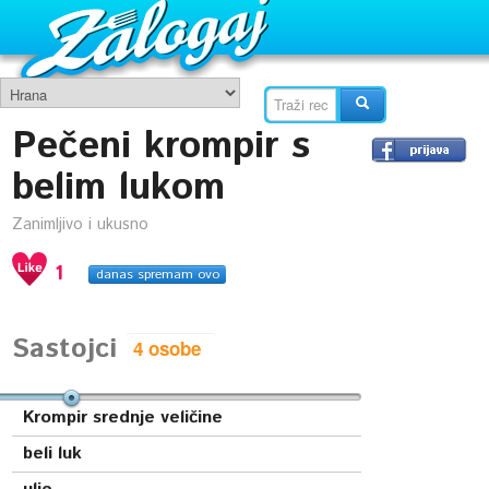
Pečeni krompir s
belim lukom
Zanimljivo i ukusno
1
danas spremam ovo
Sastojci
Krompir srednje veličine
beli luk