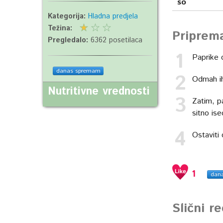
so
Kategorija:
Hladna predjela
Težina:
Priprem
Pregledalo:
6362 posetilaca
Paprike o
danas spremam
Odmah ih
Nutritivne vrednosti
Zatim, pa
sitno ise
Ostaviti 
1
dan
Slični r