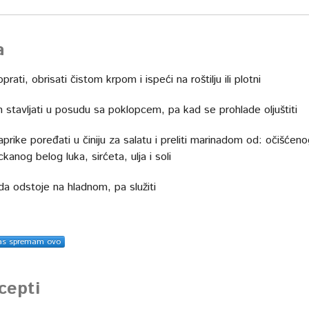
a
prati, obrisati čistom krpom i ispeći na roštilju ili plotni
 stavljati u posudu sa poklopcem, pa kad se prohlade oljuštiti
prike poređati u činiju za salatu i preliti marinadom od: očišćen
ckanog belog luka, sirćeta, ulja i soli
da odstoje na hladnom, pa služiti
as spremam ovo
ecepti