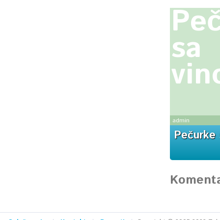
Peč
sa
vi
admin
Pečurke 
Komenta