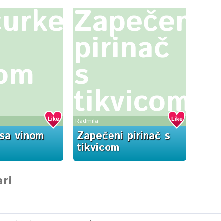
urke
Zapečeni
pirinač
nom
s
tikvicom
Radmila
sa vinom
Zapečeni pirinač s
tikvicom
ri