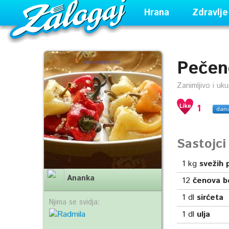
Hrana
Zdravlje
Pečen
Zanimljivo i uk
1
dan
Sastojc
1
kg
svežih 
Ananka
12
čenova b
1
dl
sirćeta
Njima se svidja:
1
dl
ulja