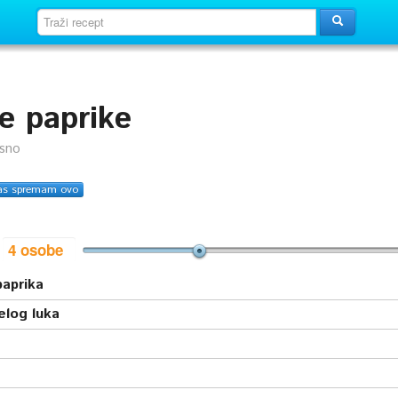
e paprike
usno
as spremam ovo
i
paprika
elog luka