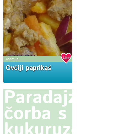
Radmila
Ovčiji paprikaš
Paradajz
čorba s
kukuruzom