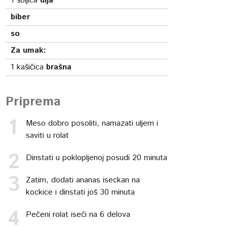
1
šoljica
ulja
biber
so
Za umak:
1
kašičica
brašna
Priprema
Meso dobro posoliti, namazati uljem i
saviti u rolat
Dinstati u poklopljenoj posudi 20 minuta
Zatim, dodati ananas iseckan na
kockice i dinstati još 30 minuta
Pečeni rolat iseći na 6 delova