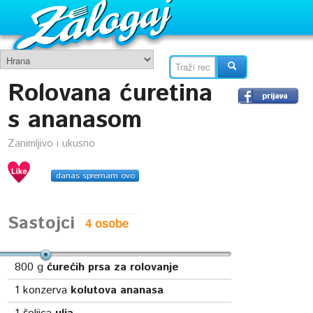
Rolovana ćuretina
s ananasom
Zanimljivo i ukusno
danas spremam ovo
Sastojci
800
g
ćurećih prsa za rolovanje
1
konzerva
kolutova ananasa