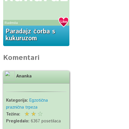
Radmila
Paradajz čorba s
kukuruzom
Komentari
Ananka
Kategorija:
Egzotična
praznična trpeza
Težina:
Pregledalo:
6367 posetilaca