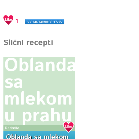
1
danas spremam ovo
Slični recepti
Oblanda
sa
mlekom
u prahu
Radmila
Oblanda sa mlekom