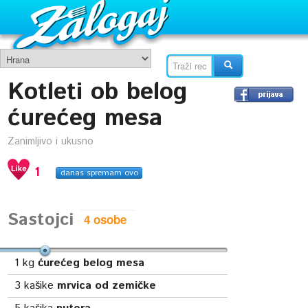
Kotleti ob belog
ćurećeg mesa
Zanimljivo i ukusno
1
danas spremam ovo
Sastojci
1
kg
ćurećeg belog mesa
3
kašike
mrvica od zemičke