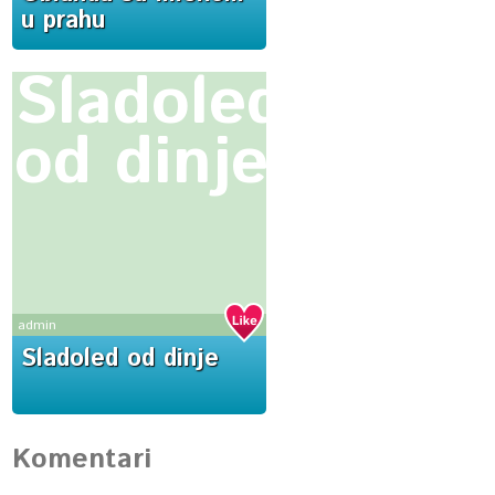
u prahu
Sladoled
od dinje
admin
Sladoled od dinje
Komentari