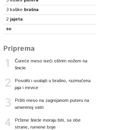
5
kašika
putera
3
kašike
brašna
2
jajeta
so
Priprema
Ćureće meso iseći oštrim nožem na
šnicle
Posoliti i uvalajti u brašno, razmućena
jaja i mrvice
Pržiti meso na zagrejanom puteru na
umerenoj vatri
Pržene šnicle moraju biti, sa obe
strane, rumene boje