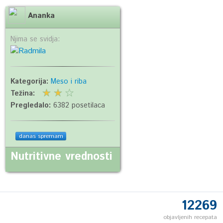
Ananka
Njima se svidja:
Kategorija:
Meso i riba
Težina:
Pregledalo:
6382 posetilaca
danas spremam
Nutritivne vrednosti
12269
objavljenih recepata