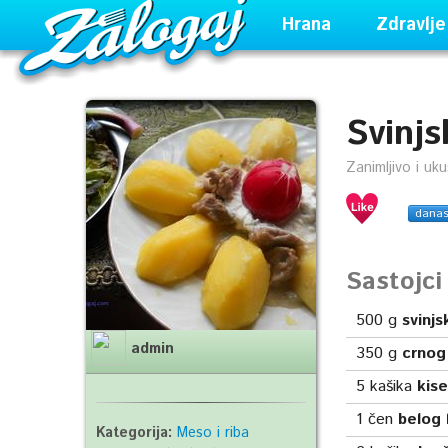
Hrana
Zdravlje
Svinj
Zanimljivo i uk
dana
Sastojc
500
g
svinj
admin
350
g
crnog
5
kašika
kise
1
čen
belog 
Kategorija:
Meso i riba