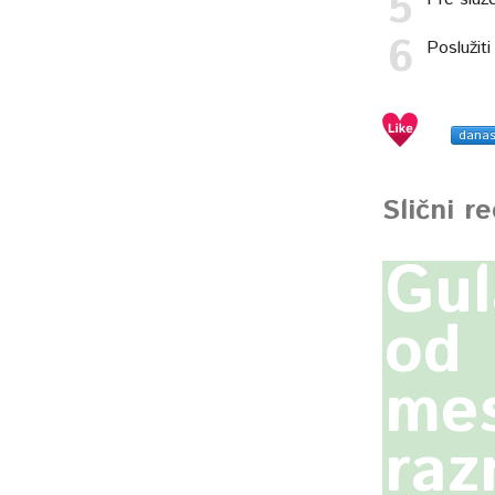
Poslužiti
dana
Slični r
Gul
od
mes
raz