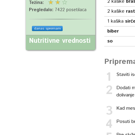
2
kašike
bra
Težina:
Pregledalo:
7422 posetilaca
2
kašike
ras
1
kašika
sirć
danas spremam
biber
Nutritivne vrednosti
so
Priprem
Staviti i
Dodati me
dolivanj
Kad meso
Posuti br
Pre služe