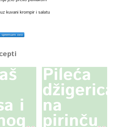
 uz kuvani krompir i salatu
s spremam ovo
ecepti
aš
Pileća
džigerica
a i
na
nog
pirinču