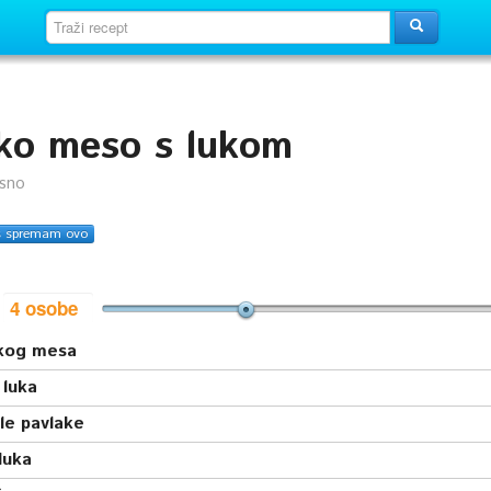
sko meso s lukom
usno
s spremam ovo
i
skog mesa
 luka
le pavlake
luka