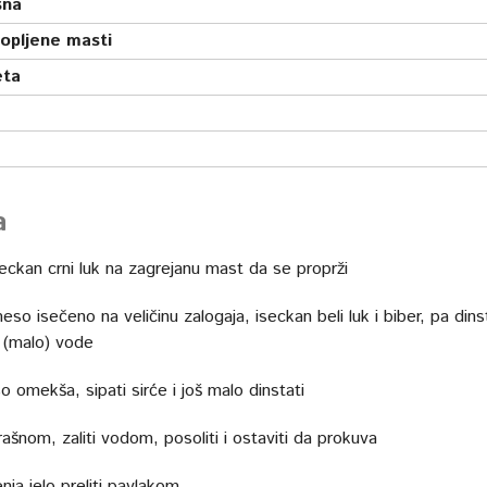
šna
topljene masti
eta
a
seckan crni luk na zagrejanu mast da se proprži
so isečeno na veličinu zalogaja, iseckan beli luk i biber, pa dins
e (malo) vode
 omekša, sipati sirće i još malo dinstati
ašnom, zaliti vodom, posoliti i ostaviti da prokuva
nja jelo preliti pavlakom