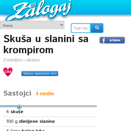
Skuša u slanini sa
krompirom
Zanimljivo i ukusno
danas spremam ovo
Sastojci
4
skuše
100
g
dimljene slanine