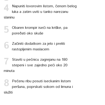
Napuniti lovorovim listom, čenom belog
luka a zatim uviti u tanko narezanu
slaninu
Obaren krompir iseći na kriške, pa
poreðati oko skuše
Začiniti dodatkom za jelo i preliti
rastopljenim maslacem
Staviti u pećnicu zagrejanu na 180
stepeni i sve zajedno peći oko 20
minuta
Pečenu ribu posuti iseckanim listom
peršuna, poprskati sokom od limuna i
služiti