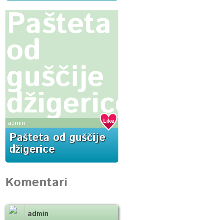
Pašteta
od
guščije
džigerice
admin
Pašteta od guščije
džigerice
Komentari
admin