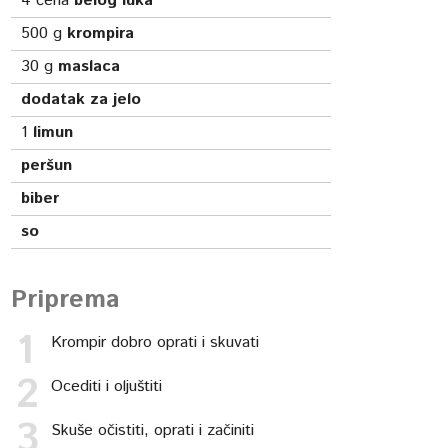
4
čena
belog luka
500
g
krompira
30
g
maslaca
dodatak za jelo
1
limun
peršun
biber
so
Priprema
Krompir dobro oprati i skuvati
Ocediti i oljuštiti
Skuše očistiti, oprati i začiniti