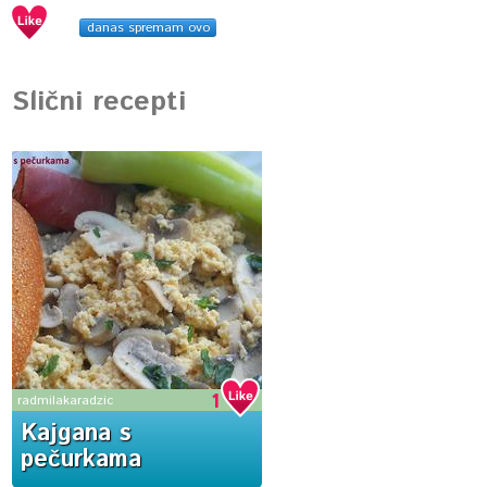
danas spremam ovo
Slični recepti
1
radmilakaradzic
Kajgana s
pečurkama