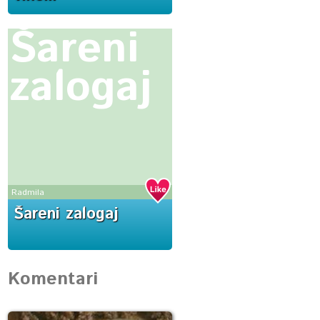
Šareni
zalogaj
Radmila
Šareni zalogaj
Komentari