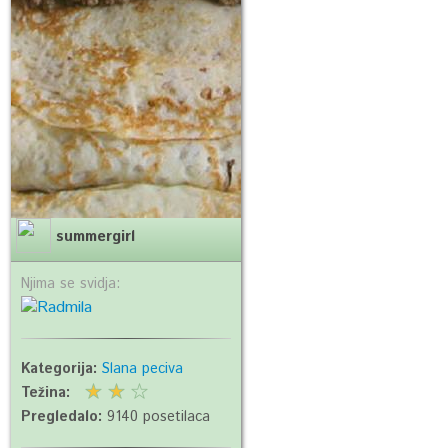
summergirl
Njima se svidja:
Kategorija:
Slana peciva
Težina:
Pregledalo:
9140 posetilaca