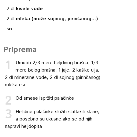
2
dl
kisele vode
2
dl
mleka (može sojinog, pirinčanog...)
so
Priprema
Umutiti 2/3 mere heljdinog brašna, 1/3
mere belog brašna, 1 jaje, 2 kašike ulja,
2 dl mineralne vode, 2 dl sojinog (pirinčanog)
mleka i so
Od smese ispržiti palačinke
Heljdine palačinke služiti slatke ili slane,
a posebno su ukusne ako se od njih
napravi heljdopita