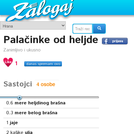
Palačinke od heljde
Zanimljivo i ukusno
1
danas spremam ovo
Sastojci
0.6
mere heljdinog brašna
0.3
mere belog brašna
1
jaje
2
kašike
ulja