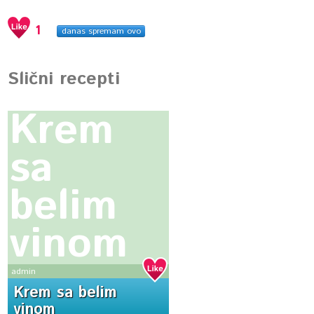
1
danas spremam ovo
Slični recepti
Krem
sa
belim
vinom
admin
Krem sa belim
vinom