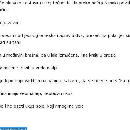
eče skuvam i ostavim u toj tečnosti, da preko noći još malo povu
čina
 obavezno
 ocediti i od jednog odreska napraviti dva, preseći na pola, jer s
kad su tanji
ih u mešavini brašna, pa u jaja izmućena, i na kraju u prezle
remljene, pržiti u vrelom ulju
u lepu boju,vaditi ih na papirne salvete, da se ocede od viška ul
ina imaju veoma lep, neobičan ukus
e i ne oseti ukus soje, koji mnogi ne vole
as spremam ovo