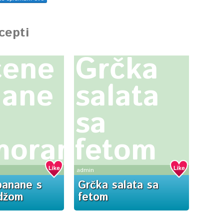
ecepti
čene
Grčka
nane
salata
sa
morandžom
fetom
admin
banane s
Grčka salata sa
džom
fetom