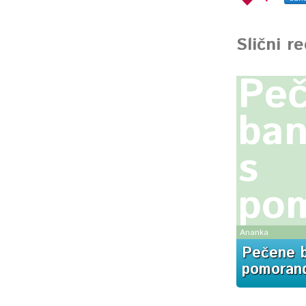
Slični r
Pe
ba
s
po
Ananka
Pečene 
pomoran