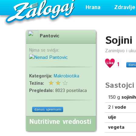
Hrana
Zdravlje
Pantovic
Sojini
Njima se svidja:
Zanimljivo i uk
1
dan
Kategorija:
Makrobiotika
Sastojc
Težina:
Pregledalo:
8023 posetilaca
150
g
sojini
2
l
vode
danas spremam
ulje
Nutritivne vrednosti
vegeta