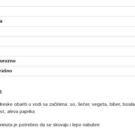
ka
uruzno
brašno
a
reske obariti u vodi sa začinima: so, šećer, vegeta, biber, bosila
ist, aleva paprika
inuta je potrebno da se skuvaju i lepo nabubre