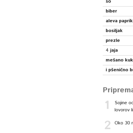
so
biber
aleva papri
bosiljak
prezle
4
jaja
mešano kuk
i pšenično 
Priprem
Sojine od
lovorov l
Oko 30 m