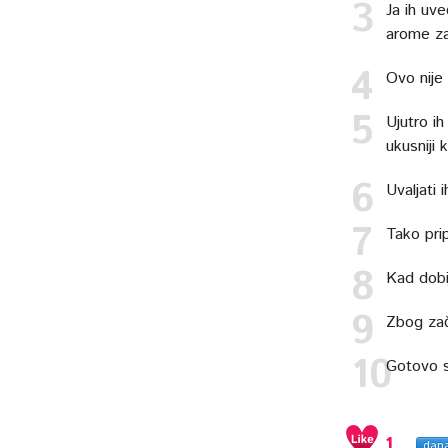
Ja ih uv
arome za
Ovo nije
Ujutro ih
ukusniji 
Uvaljati 
Tako prip
Kad dobij
Zbog zač
Gotovo s
1
dan