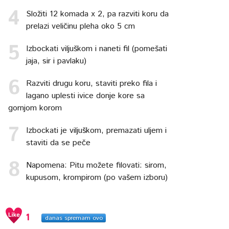
Složiti 12 komada x 2, pa razviti koru da
prelazi veličinu pleha oko 5 cm
Izbockati viljuškom i naneti fil (pomešati
jaja, sir i pavlaku)
Razviti drugu koru, staviti preko fila i
lagano uplesti ivice donje kore sa
gornjom korom
Izbockati je viljuškom, premazati uljem i
staviti da se peče
Napomena: Pitu možete filovati: sirom,
kupusom, krompirom (po vašem izboru)
1
danas spremam ovo