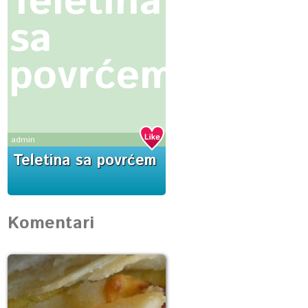
Teletina
sa
povrćem
admin
Teletina sa povrćem
Komentari