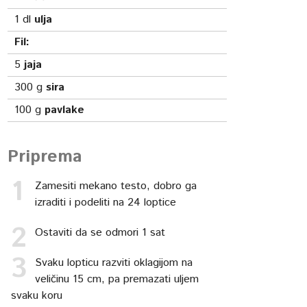
1
dl
ulja
Fil:
5
jaja
300
g
sira
100
g
pavlake
Priprema
Zamesiti mekano testo, dobro ga
izraditi i podeliti na 24 loptice
Ostaviti da se odmori 1 sat
Svaku lopticu razviti oklagijom na
veličinu 15 cm, pa premazati uljem
svaku koru