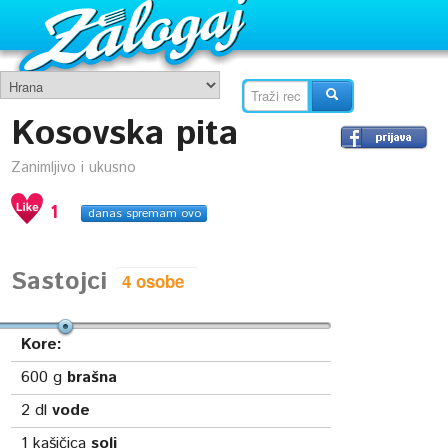
Kosovska pita
Zanimljivo i ukusno
1
danas spremam ovo
Sastojci
Kore:
600
g
brašna
2
dl
vode
1
kašičica
soli