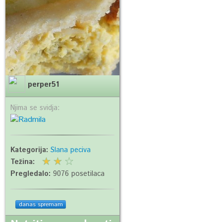
perper51
Njima se svidja:
Kategorija:
Slana peciva
Težina:
Pregledalo:
9076 posetilaca
danas spremam