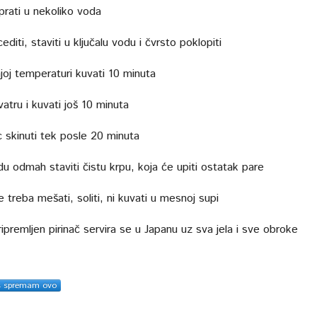
prati u nekoliko voda
diti, staviti u ključalu vodu i čvrsto poklopiti
joj temperaturi kuvati 10 minuta
vatru i kuvati još 10 minuta
 skinuti tek posle 20 minuta
u odmah staviti čistu krpu, koja će upiti ostatak pare
e treba mešati, soliti, ni kuvati u mesnoj supi
ipremljen pirinač servira se u Japanu uz sva jela i sve obroke
s spremam ovo