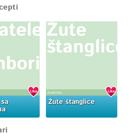
ecepti
jatele
Žute
štanglice
mborima
Radmila
 sa
Žute štanglice
ma
ri