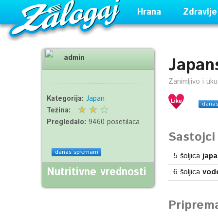
Hrana
Zdravlje
admin
Japans
Zanimljivo i uk
Kategorija:
Japan
dana
Težina:
Pregledalo:
9460 posetilaca
Sastojc
danas spremam
5
šoljica
japa
Nutritivne vrednosti
6
šoljica
vod
Priprem