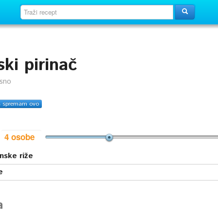
ki pirinač
usno
s spremam ovo
i
nske riže
e
a