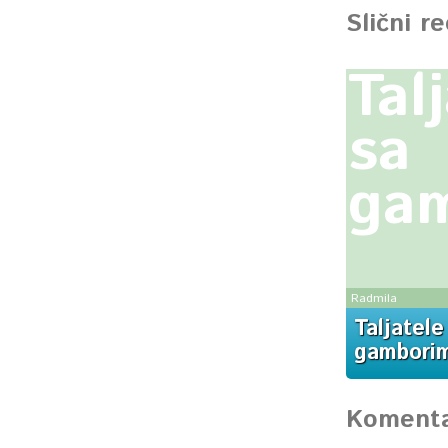
Slični r
Tal
sa
ga
Radmila
Taljatele
gambori
Komenta