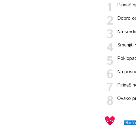
Pirinač o
Dobro oce
Na sredn
Smanjiti 
Poklopac
Na posud
Pirinač n
Ovako pr
dana