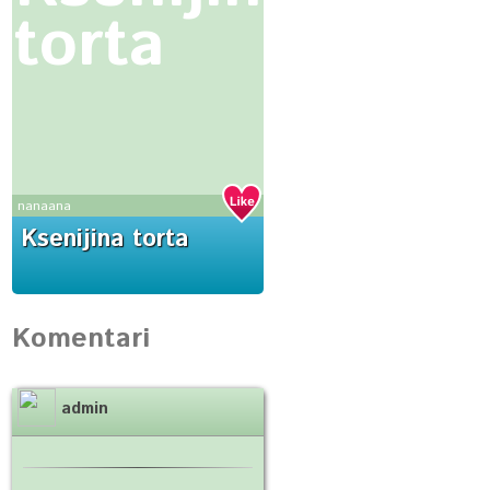
torta
nanaana
Ksenijina torta
Komentari
admin