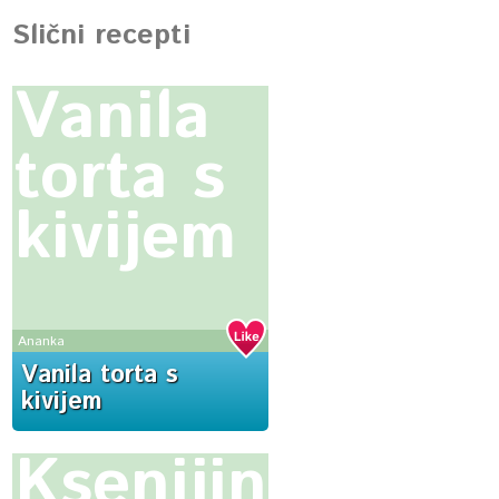
Slični recepti
Vanila
torta s
kivijem
Ananka
Vanila torta s
kivijem
Ksenijina