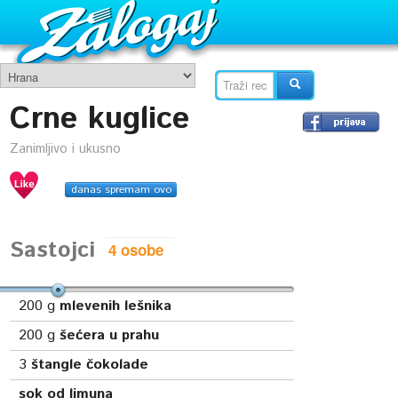
Crne kuglice
Zanimljivo i ukusno
danas spremam ovo
Sastojci
200
g
mlevenih lešnika
200
g
šećera u prahu
3
štangle čokolade
sok od limuna