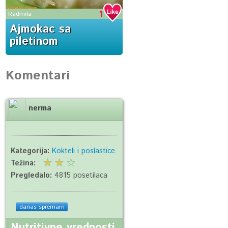
1
Radmila
Ajmokac sa
piletinom
Komentari
nerma
Kategorija:
Kokteli i poslastice
Težina:
Pregledalo:
4815 posetilaca
danas spremam
Nutritivne vrednosti