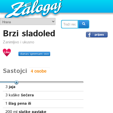
Brzi sladoled
Zanimljivo i ukusno
danas spremam ovo
Sastojci
3
jaja
3
kašike
šećera
1
šlag pena ili
200
ml
slatke pavlake