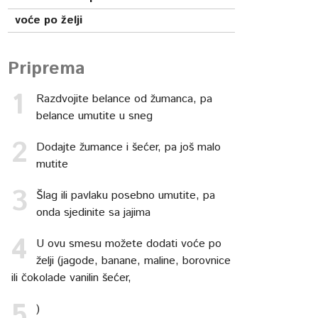
voće po želji
Priprema
Razdvojite belance od žumanca, pa
belance umutite u sneg
Dodajte žumance i šećer, pa još malo
mutite
Šlag ili pavlaku posebno umutite, pa
onda sjedinite sa jajima
U ovu smesu možete dodati voće po
želji (jagode, banane, maline, borovnice
ili čokolade vanilin šećer,
)