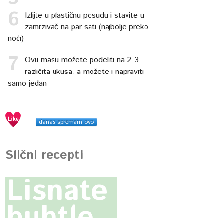
Izlijte u plastičnu posudu i stavite u
zamrzivač na par sati (najbolje preko
noći)
Ovu masu možete podeliti na 2-3
različita ukusa, a možete i napraviti
samo jedan
danas spremam ovo
Slični recepti
Lisnate
buhtle