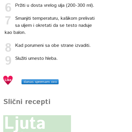
Pržiti u dosta vrelog ulja (200-300 ml).
Smanjiti temperaturu, kašikom prelivati
sa uljem i okretati da se testo naduje
kao balon.
Kad porumeni sa obe strane izvaditi.
Služiti umesto hleba.
danas spremam ovo
Slični recepti
Ljuta