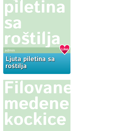
piletina
sa
roštilja
admin
Ljuta piletina sa
roštilja
Filovane
medene
kockice