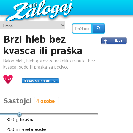
Brzi hleb bez
kvasca ili praška
Balon hleb, hleb gotov za nekoliko minuta, bez
kvasca, sode ili praška za pecivo.
danas spremam ovo
Sastojci
300
g
brašna
200
ml
vrele vode