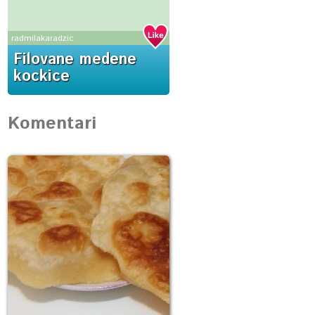
radmilakaradzic
Filovane medene
kockice
Komentari