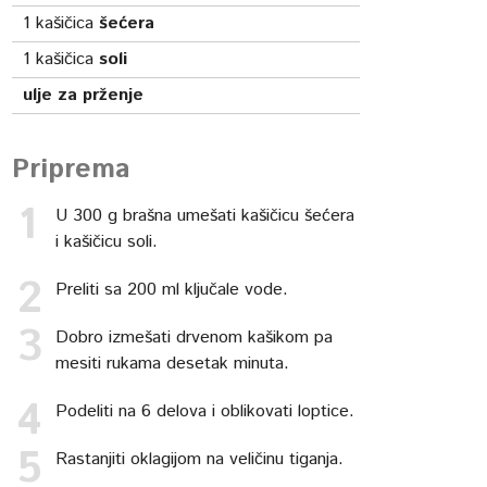
1
kašičica
šećera
1
kašičica
soli
ulje za prženje
Priprema
U 300 g brašna umešati kašičicu šećera
i kašičicu soli.
Preliti sa 200 ml ključale vode.
Dobro izmešati drvenom kašikom pa
mesiti rukama desetak minuta.
Podeliti na 6 delova i oblikovati loptice.
Rastanjiti oklagijom na veličinu tiganja.